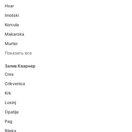
Hvar
Imotski
Korcula
Makarska
Murter
Показать все
Залив Кварнер
Cres
Crikvenica
Krk
Losinj
Opatija
Pag
Rijeka