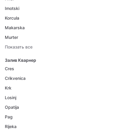
Imotski
Korcula
Makarska
Murter
Показать все
Залив Кварнер
Cres
Crikvenica
Krk
Losinj
Opatija
Pag
Rijeka