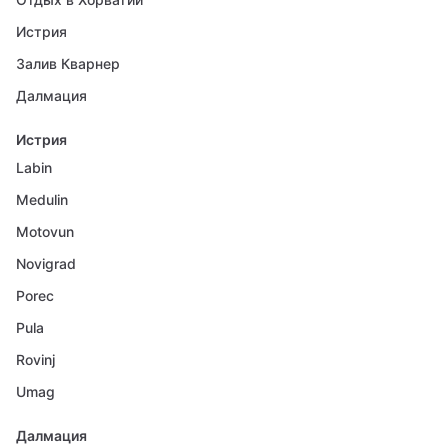
Истрия
Залив Кварнер
Далмация
Истрия
Labin
Medulin
Motovun
Novigrad
Porec
Pula
Rovinj
Umag
Далмация