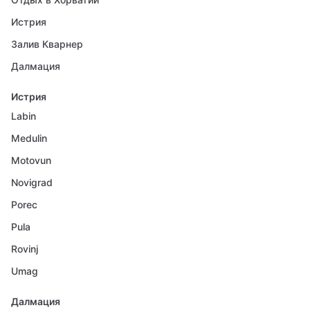
Истрия
Залив Кварнер
Далмация
Истрия
Labin
Medulin
Motovun
Novigrad
Porec
Pula
Rovinj
Umag
Далмация