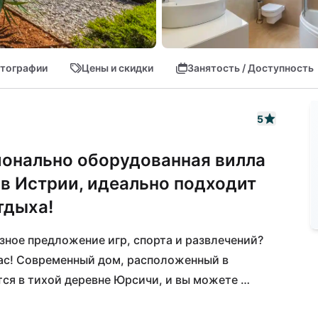
тографии
Цены и скидки
Занятость / Доступность
5
онально оборудованная вилла
 в Истрии, идеально подходит
тдыха!
зное предложение игр, спорта и развлечений? 
вас! Современный дом, расположенный в 
ся в тихой деревне Юрсичи, и вы можете 
 в Водняне всего за 10 минут на автомобиле. 