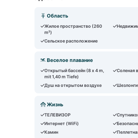
Область
Жилое пространство (260
Недвижим
m²)
Сельское расположение
Веселое плавание
Открытый бассейн (8 x 4 m,
Соленая 
mit 1,40 m Tiefe)
Душ на открытом воздухе
Шезлонги
Жизнь
ТЕЛЕВИЗОР
Спутнико
Интернет (WiFi)
Безопасн
Камин
Пеллетна