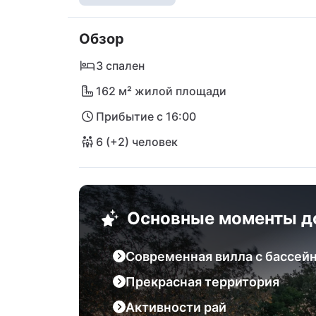
Используйте великолепные возможности д
города Пула, Фазану, Пазин и Ровинь, ко
Обзор
Вас отделяют всего 15 минут езды от пля
прекрасной променаду с множеством рест
3 спален
можете сесть на паром и посетить нацио
162 м² жилой площади
Прибытие с 16:00
6 (+2) человек
Основные моменты д
Современная вилла с бассей
Прекрасная территория
Активности рай