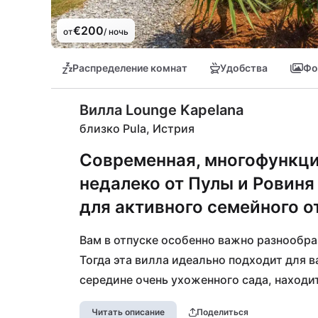
€200
от
/ ночь
Распределение комнат
Удобства
Фо
Вилла Lounge Kapelana
близко Pula, Истрия
Современная, многофункци
недалеко от Пулы и Ровиня
для активного семейного о
Вам в отпуске особенно важно разнообра
Тогда эта вилла идеально подходит для 
середине очень ухоженного сада, находит
добраться до супермаркетов и ресторанов
Читать описание
Поделиться