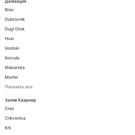
Далмация
Brac
Dubrovnik
Dugi Otok
Hvar
Imotski
Korcula
Makarska
Murter
Показать все
Залив Кварнер
Cres
Crikvenica
Krk