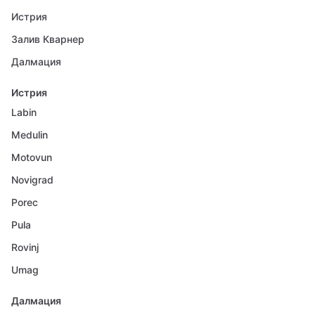
Истрия
Залив Кварнер
Далмация
Истрия
Labin
Medulin
Motovun
Novigrad
Porec
Pula
Rovinj
Umag
Далмация