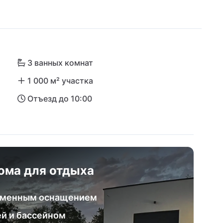
тым римским амфитеатром и другими 
ерно в 40 минутах езды. Откройте для себя 
численными национальными парками и 
нными совсем близко.
3 ванных комнат
1 000 м² участка
Отъезд до 10:00
ома для отдыха
ременным оснащением
ей и бассейном