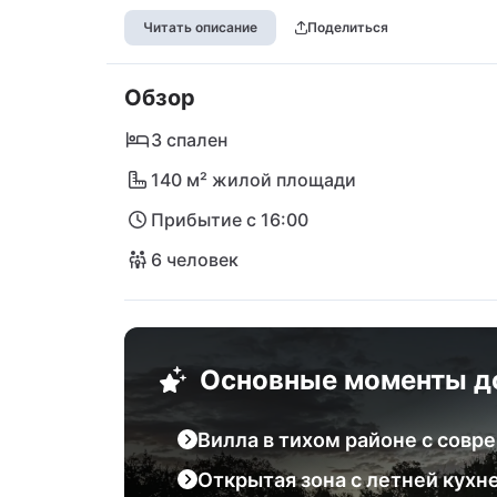
Исторический город Пула с его знамени
Читать описание
Поделиться
достопримечательностями находится прим
захватывающую природу Истрии с много
Обзор
историческими памятниками, расположе
3 спален
140 м² жилой площади
Прибытие с 16:00
6 человек
Основные моменты д
Вилла в тихом районе с сов
Открытая зона с летней кухн