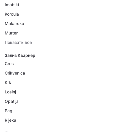
Imotski
Korcula
Makarska
Murter
Показать все
Залив Кварнер
Cres
Crikvenica
Krk
Losinj
Opatija
Pag
Rijeka