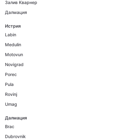
Залив Кварнер
Далмация
Истрия
Labin
Medulin
Motovun
Novigrad
Porec
Pula
Rovinj
Umag
Далмация
Brac
Dubrovnik