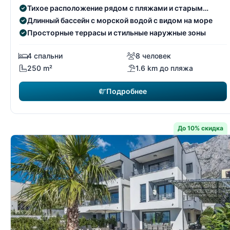
Тихое расположение рядом с пляжами и старым
городом
Длинный бассейн с морской водой с видом на море
Просторные террасы и стильные наружные зоны
4 спальни
8 человек
250 m²
1.6 km до пляжа
Подробнее
До 10% скидка