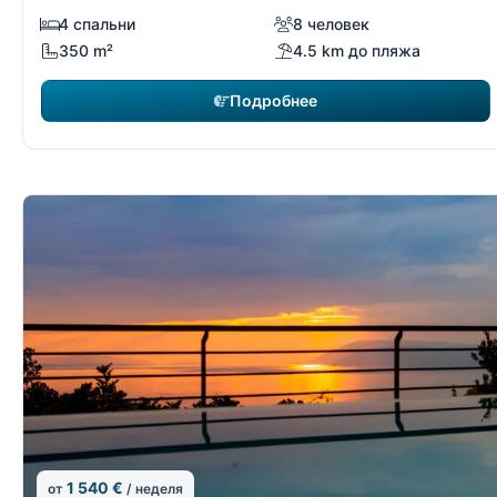
4 спальни
8 человек
350 m²
4.5 km до пляжа
Подробнее
1 540 €
от
/ неделя