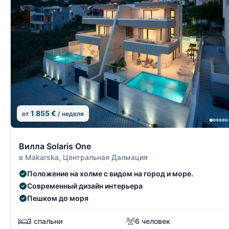
1 855 €
от
/ неделя
9/15
Вилла Solaris One
в Makarska, Центральная Далмация
Положение на холме с видом на город и море.
Современный дизайн интерьера
Пешком до моря
3 спальни
6 человек