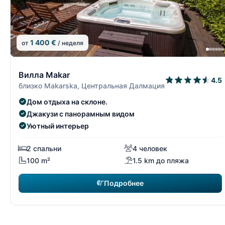
1 400 €
от
/ неделя
13/15
Вилла Makar
4.5
близко Makarska, Центральная Далмация
Дом отдыха на склоне.
Джакузи с панорамным видом
Уютный интерьер
2 спальни
4 человек
100 m²
1.5 km до пляжа
Подробнее