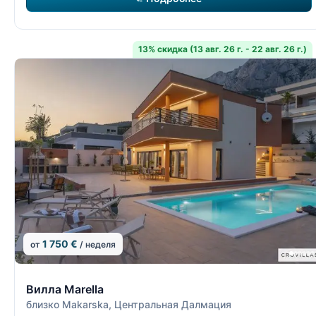
13% скидка (13 авг. 26 г. - 22 авг. 26 г.)
1 750 €
от
/ неделя
2/15
Вилла Marella
близко Makarska, Центральная Далмация