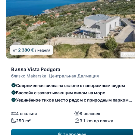
2 380 €
от
/ неделя
1/15
Вилла Vista Podgora
близко Makarska, Центральная Далмация
Современная вилла на склоне с панорамным видом
Бассейн с захватывающим видом на море
Уединённое тихое место рядом с природным парком
Биоково
4 спальни
8 человек
250 m²
3.1 km до пляжа
Подробнее