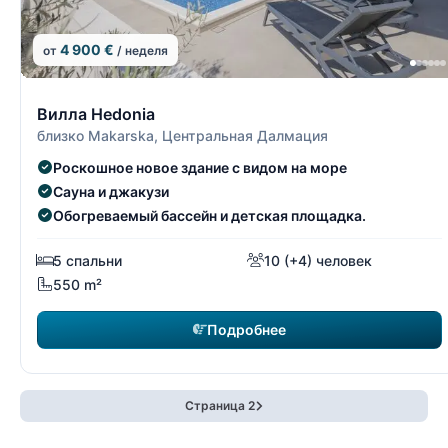
4 900 €
от
/ неделя
15/15
Вилла Hedonia
близко Makarska, Центральная Далмация
Роскошное новое здание с видом на море
Сауна и джакузи
Обогреваемый бассейн и детская площадка.
5 спальни
10 (+4) человек
550 m²
Подробнее
Страница 2