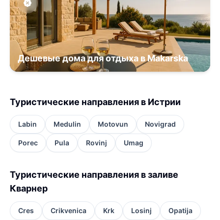
Дешевые дома для отдыха в Makarska
Туристические направления в Истрии
Labin
Medulin
Motovun
Novigrad
Porec
Pula
Rovinj
Umag
Туристические направления в заливе
Кварнер
Cres
Crikvenica
Krk
Losinj
Opatija