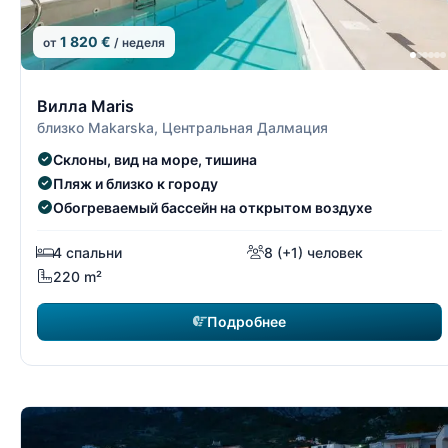
1 820 €
от
/ неделя
8/15
Вилла Maris
близко Makarska, Центральная Далмация
Склоны, вид на море, тишина
Пляж и близко к городу
Обогреваемый бассейн на открытом воздухе
4 спальни
8 (+1) человек
220 m²
Подробнее