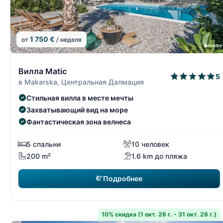
1 750 €
от
/ неделя
3/15
Вилла Matic
5
в Makarska, Центральная Далмация
Стильная вилла в месте мечты
Захватывающий вид на море
Фантастическая зона велнеса
5 спальни
10 человек
200 m²
1.6 km до пляжа
Подробнее
10% скидка (1 окт. 26 г. - 31 окт. 26 г.)