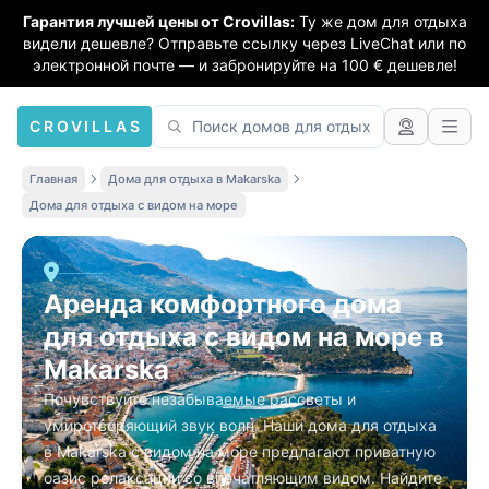
Гарантия лучшей цены от Crovillas:
Ту же дом для отдыха
видели дешевле? Отправьте ссылку через LiveChat или по
электронной почте — и забронируйте на 100 € дешевле!
CROVILLAS
Главная
Дома для отдыха в Makarska
Дома для отдыха с видом на море
Аренда комфортного дома
для отдыха с видом на море в
Makarska
Почувствуйте незабываемые рассветы и
умиротворяющий звук волн. Наши дома для отдыха
в Makarska с видом на море предлагают приватную
оазис релаксации со впечатляющим видом. Найдите