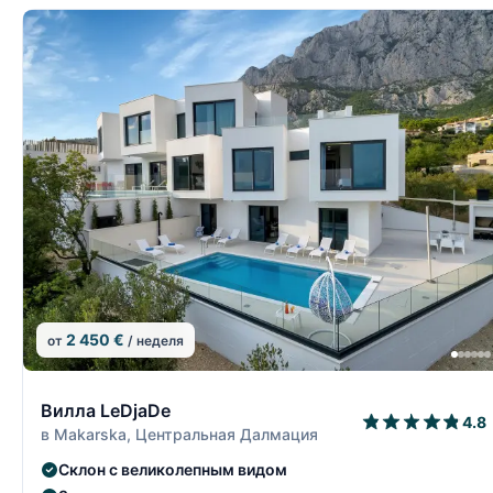
2 450 €
от
/ неделя
7/15
Вилла LeDjaDe
4.8
в Makarska, Центральная Далмация
Склон с великолепным видом