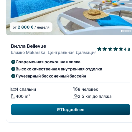
2 800 €
от
/ неделя
6/15
Вилла Bellevue
4.8
близко Makarska, Центральная Далмация
Современная роскошная вилла
Высококачественная внутренняя отделка
Лучезарный бесконечный бассейн
4 спальни
8 человек
400 m²
2.5 km до пляжа
Подробнее