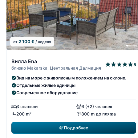
2 100 €
от
/ неделя
11/15
Вилла Ena
5
близко Makarska, Центральная Далмация
Вид на море с живописным положением на склоне.
Отдельные жилые единицы
Современное оборудование
3 спальни
6 (+2) человек
200 m²
800 m до пляжа
Подробнее