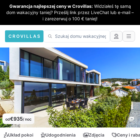
Gwarancja najlepszej ceny w Crovillas:
Widziałeś tę samą
dom wakacyjny taniej? Prześlij link przez LiveChat lub e-mail –
i zarezerwuj o 100 € taniej!
CROVILLAS
€935
od
/ noc
Układ pokoi
Udogodnienia
Zdjęcia
Ceny i rab