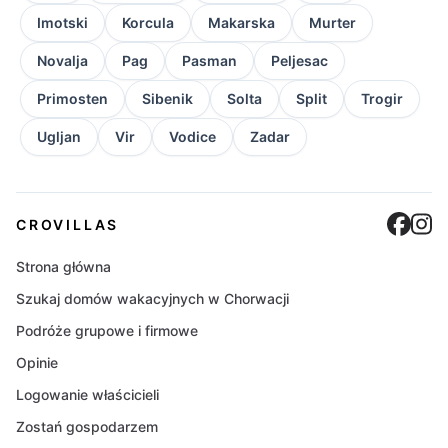
Imotski
Korcula
Makarska
Murter
Novalja
Pag
Pasman
Peljesac
Primosten
Sibenik
Solta
Split
Trogir
Ugljan
Vir
Vodice
Zadar
Cro
C
CROVILLAS
Strona główna
Szukaj domów wakacyjnych w Chorwacji
Podróże grupowe i firmowe
Opinie
Logowanie właścicieli
Zostań gospodarzem