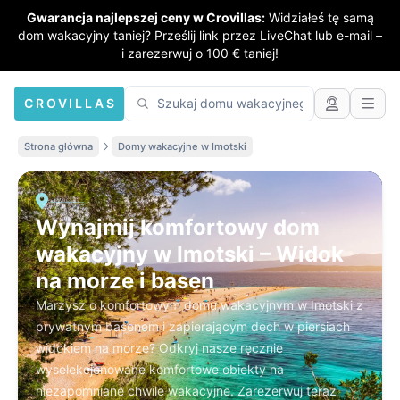
Gwarancja najlepszej ceny w Crovillas:
Widziałeś tę samą
dom wakacyjny taniej? Prześlij link przez LiveChat lub e-mail –
i zarezerwuj o 100 € taniej!
CROVILLAS
Strona główna
Domy wakacyjne w Imotski
Wynajmij komfortowy dom
wakacyjny w Imotski – Widok
na morze i basen
Marzysz o komfortowym domu wakacyjnym w Imotski z
prywatnym basenem i zapierającym dech w piersiach
widokiem na morze? Odkryj nasze ręcznie
wyselekcjonowane komfortowe obiekty na
niezapomniane chwile wakacyjne. Zarezerwuj teraz