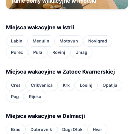
Tanie domy wakacyjne w Imotski
Miejsca wakacyjne w Istrii
Labin
Medulin
Motovun
Novigrad
Porec
Pula
Rovinj
Umag
Miejsca wakacyjne w Zatoce Kvarnerskiej
Cres
Crikvenica
Krk
Losinj
Opatija
Pag
Rijeka
Miejsca wakacyjne w Dalmacji
Brac
Dubrovnik
Dugi Otok
Hvar