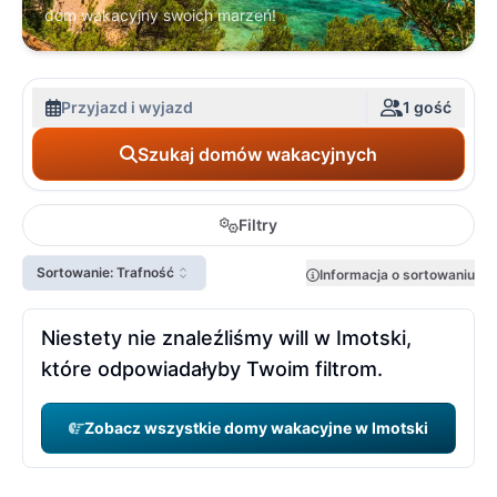
dom wakacyjny swoich marzeń!
Przyjazd i wyjazd
1 gość
Szukaj domów wakacyjnych
Filtry
Sortowanie: Trafność
Informacja o sortowaniu
Niestety nie znaleźliśmy will w Imotski,
które odpowiadałyby Twoim filtrom.
Zobacz wszystkie domy wakacyjne w Imotski