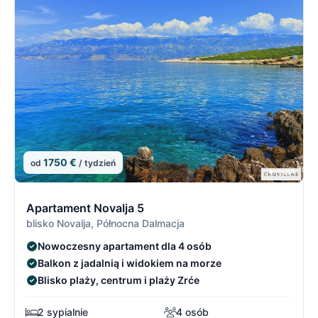
1750 €
od
/ tydzień
4/21
4
Apartament Novalja 5
blisko Novalja, Północna Dalmacja
Nowoczesny apartament dla 4 osób
Balkon z jadalnią i widokiem na morze
Blisko plaży, centrum i plaży Zrće
2 sypialnie
4 osób