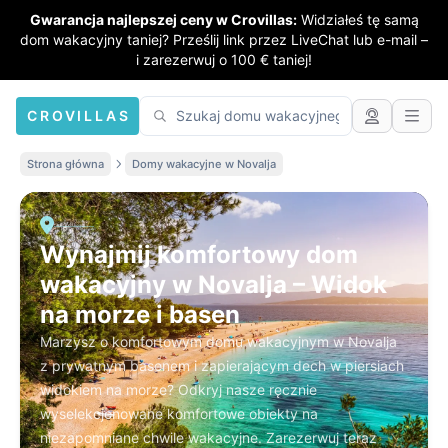
Gwarancja najlepszej ceny w Crovillas:
Widziałeś tę samą
dom wakacyjny taniej? Prześlij link przez LiveChat lub e-mail –
i zarezerwuj o 100 € taniej!
CROVILLAS
Strona główna
Domy wakacyjne w Novalja
Wynajmij komfortowy dom
wakacyjny w Novalja – Widok
na morze i basen
Marzysz o komfortowym domu wakacyjnym w Novalja
z prywatnym basenem i zapierającym dech w piersiach
widokiem na morze? Odkryj nasze ręcznie
wyselekcjonowane komfortowe obiekty na
niezapomniane chwile wakacyjne. Zarezerwuj teraz