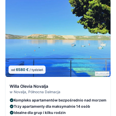
6580 €
od
/ tydzień
9/21
9
Willa Olevia Novalja
w Novalja, Północna Dalmacja
Kompleks apartamentów bezpośrednio nad morzem
Trzy apartamenty dla maksymalnie 14 osób
Idealne dla grup i kilku rodzin