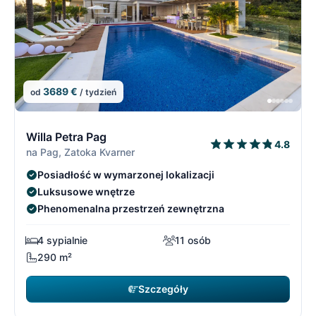
3689 €
od
/ tydzień
1/21
1
Willa Petra Pag
4.8
na Pag, Zatoka Kvarner
Posiadłość w wymarzonej lokalizacji
Luksusowe wnętrze
Phenomenalna przestrzeń zewnętrzna
4 sypialnie
11 osób
290 m²
Szczegóły