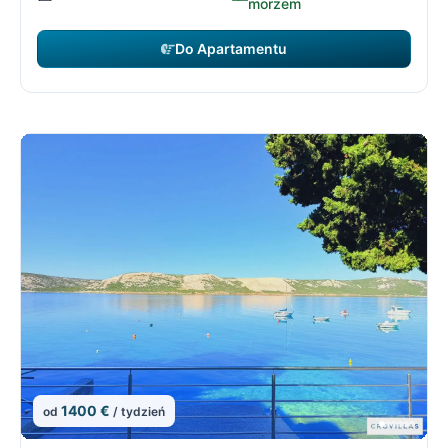
morzem
Do Apartamentu
1400 €
od
/ tydzień