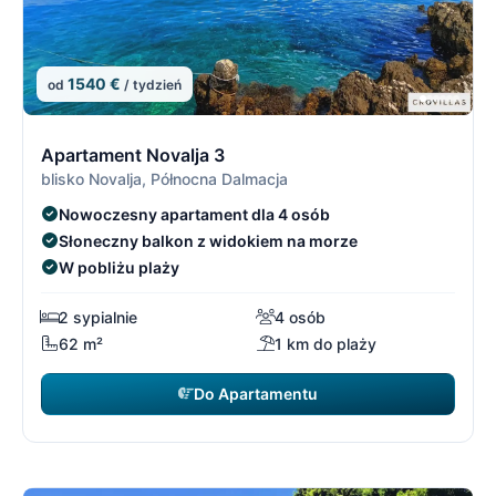
1540 €
od
/ tydzień
8/21
8
Apartament Novalja 3
blisko Novalja, Północna Dalmacja
Nowoczesny apartament dla 4 osób
Słoneczny balkon z widokiem na morze
W pobliżu plaży
2 sypialnie
4 osób
62 m²
1 km do plaży
Do Apartamentu