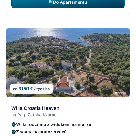
Do Apartamentu
3150 €
od
/ tydzień
12/21
1
Willa Croatia Heaven
na Pag, Zatoka Kvarner
Willa rodzinna z widokiem na morze
Z sauną na podczerwień