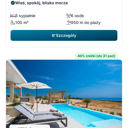
Wieś, spokój, blisko morza
3 sypialnie
6 osób
100 m²
950 m do plaży
Szczegóły
40% zniżki (do 31 paź)