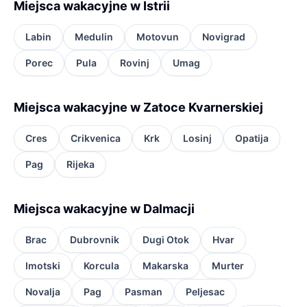
Miejsca wakacyjne w Istrii
Labin
Medulin
Motovun
Novigrad
Porec
Pula
Rovinj
Umag
Miejsca wakacyjne w Zatoce Kvarnerskiej
Cres
Crikvenica
Krk
Losinj
Opatija
Pag
Rijeka
Miejsca wakacyjne w Dalmacji
Brac
Dubrovnik
Dugi Otok
Hvar
Imotski
Korcula
Makarska
Murter
Novalja
Pag
Pasman
Peljesac