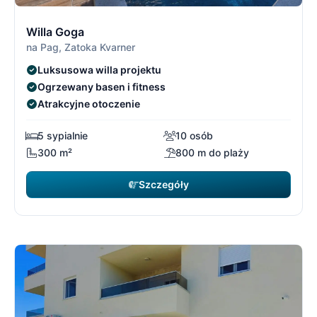
10/21
1
Willa Goga
na Pag, Zatoka Kvarner
Luksusowa willa projektu
Ogrzewany basen i fitness
Atrakcyjne otoczenie
5 sypialnie
10 osób
300 m²
800 m do plaży
Szczegóły