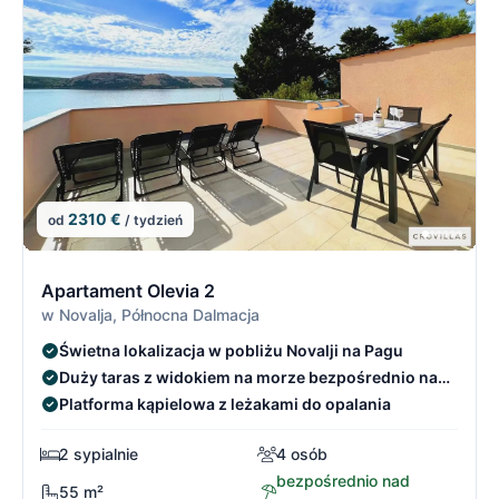
2310 €
od
/ tydzień
14/21
1
Apartament Olevia 2
w Novalja, Północna Dalmacja
Świetna lokalizacja w pobliżu Novalji na Pagu
Duży taras z widokiem na morze bezpośrednio nad
morzem
Platforma kąpielowa z leżakami do opalania
2 sypialnie
4 osób
bezpośrednio nad
55 m²