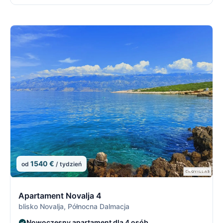
1540 €
od
/ tydzień
7/21
7
Apartament Novalja 4
blisko Novalja, Północna Dalmacja
Nowoczesny apartament dla 4 osób