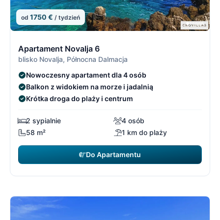
1750 €
od
/ tydzień
3/21
3
Apartament Novalja 6
blisko Novalja, Północna Dalmacja
Nowoczesny apartament dla 4 osób
Balkon z widokiem na morze i jadalnią
Krótka droga do plaży i centrum
2 sypialnie
4 osób
58 m²
1 km do plaży
Do Apartamentu