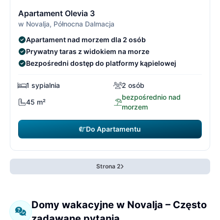
15/21
1
Apartament Olevia 3
w Novalja, Północna Dalmacja
Apartament nad morzem dla 2 osób
Prywatny taras z widokiem na morze
Bezpośredni dostęp do platformy kąpielowej
1 sypialnia
2 osób
bezpośrednio nad
45 m²
morzem
Do Apartamentu
Strona 2
Domy wakacyjne w Novalja – Często
zadawane pytania