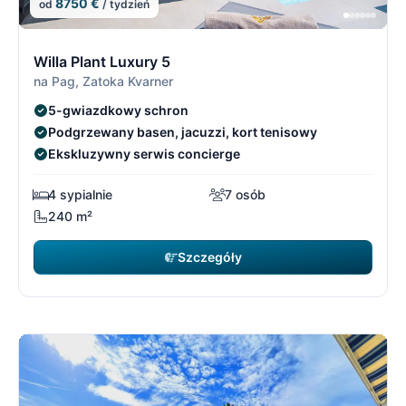
8750 €
od
/ tydzień
13/21
1
Willa Plant Luxury 5
na Pag, Zatoka Kvarner
5-gwiazdkowy schron
Podgrzewany basen, jacuzzi, kort tenisowy
Ekskluzywny serwis concierge
4 sypialnie
7 osób
240 m²
Szczegóły