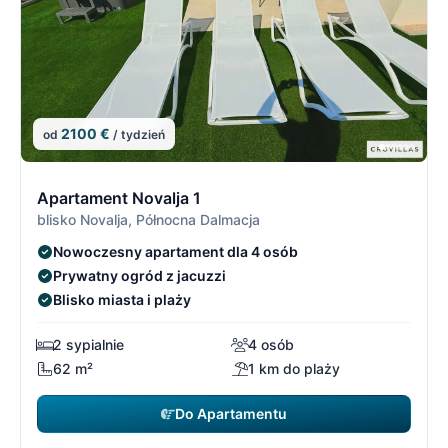
2100 €
od
/ tydzień
6/21
6
Apartament Novalja 1
blisko Novalja, Północna Dalmacja
Nowoczesny apartament dla 4 osób
Prywatny ogród z jacuzzi
Blisko miasta i plaży
2 sypialnie
4 osób
62 m²
1 km do plaży
Do Apartamentu