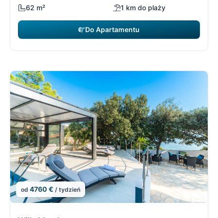
62 m²
1 km do plaży
Do Apartamentu
4760 €
od
/ tydzień
5/21
5