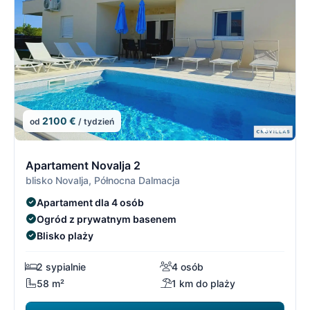
2100 €
od
/ tydzień
11/21
1
Apartament Novalja 2
blisko Novalja, Północna Dalmacja
Apartament dla 4 osób
Ogród z prywatnym basenem
Blisko plaży
2 sypialnie
4 osób
58 m²
1 km do plaży