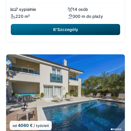
7 sypialnie
14 osób
220 m²
300 m do plaży
Szczegóły
4060 €
od
/ tydzień