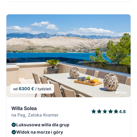
6300 €
od
/ tydzień
2/21
2
Willa Solea
4.8
na Pag, Zatoka Kvarner
Luksusowa willa dla grup
Widok na morze i góry