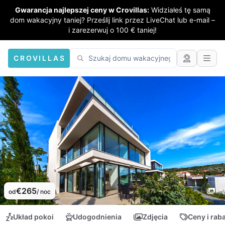
Gwarancja najlepszej ceny w Crovillas:
Widziałeś tę samą
dom wakacyjny taniej? Prześlij link przez LiveChat lub e-mail –
i zarezerwuj o 100 € taniej!
CROVILLAS
€265
od
/ noc
Układ pokoi
Udogodnienia
Zdjęcia
Ceny i rab