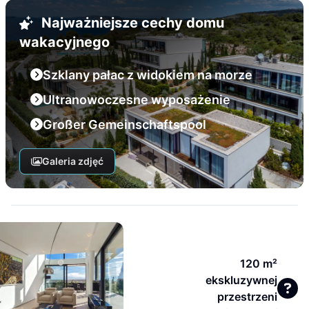
Najważniejsze cechy domu
wakacyjnego
Szklany pałac z widokiem na morze
Ultranowoczesne wyposażenie
Großer Gemeinschaftspool
Galeria zdjęć
120 m²
ekskluzywnej
przestrzeni