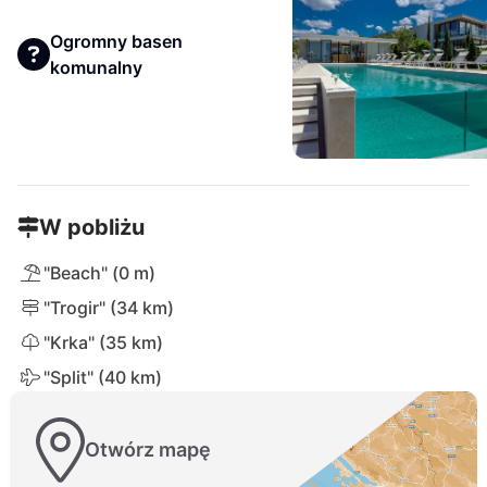
Ogromny basen
komunalny
W pobliżu
"Beach" (0 m)
"Trogir" (34 km)
"Krka" (35 km)
"Split" (40 km)
Otwórz mapę