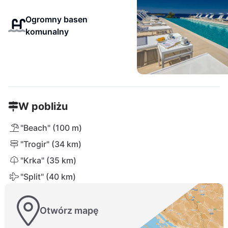
Ogromny basen
komunalny
W pobliżu
"Beach" (100 m)
"Trogir" (34 km)
"Krka" (35 km)
"Split" (40 km)
Otwórz mapę