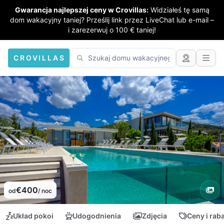
Gwarancja najlepszej ceny w Crovillas:
Widziałeś tę samą
dom wakacyjny taniej? Prześlij link przez LiveChat lub e-mail –
i zarezerwuj o 100 € taniej!
CROVILLAS
€400
od
/ noc
Układ pokoi
Udogodnienia
Zdjęcia
Ceny i rab