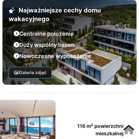
Najważniejsze cechy domu
wakacyjnego
Centralne położenie
Duży wspólny basen
Nowoczesne wyposażenie
Galeria zdjęć
116 m² powierzchni
mieszkalnej