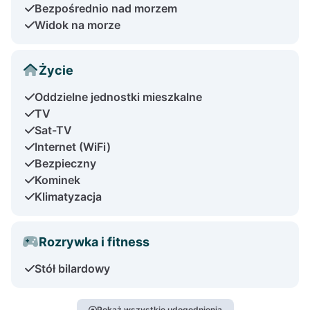
Bezpośrednio nad morzem
Widok na morze
Życie
Oddzielne jednostki mieszkalne
TV
Sat-TV
Internet (WiFi)
Bezpieczny
Kominek
Klimatyzacja
Rozrywka i fitness
Stół bilardowy
Pokaż wszystkie udogodnienia