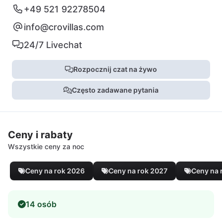
+49 521 92278504
info@crovillas.com
24/7 Livechat
Rozpocznij czat na żywo
Często zadawane pytania
Ceny i rabaty
Wszystkie ceny za noc
Ceny na rok 2026
Ceny na rok 2027
Ceny na 
14 osób