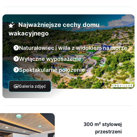
Najważniejsze cechy domu
wakacyjnego
Naturałowiec i willa z widokiem na morze
Wyłączne wyposażenie
Spektakularne położenie
Galeria zdjęć
300 m² stylowej
przestrzeni