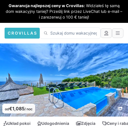
Gwarancja najlepszej ceny w Crovillas:
Widziałeś tę samą
dom wakacyjny taniej? Prześlij link przez LiveChat lub e-mail –
i zarezerwuj o 100 € taniej!
CROVILLAS
€1,085
od
/ noc
Układ pokoi
Udogodnienia
Zdjęcia
Ceny i rab