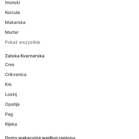
Imotski
Korcula
Makarska
Murter
Pokaż wszystkie
Zatoka Kvarnerska
Cres
Crikvenica
Krk
Losinj
Opatija
Pag
Rijeka
Domy wakacyjne według regionu