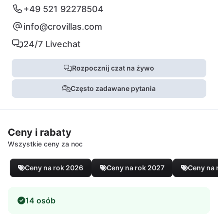
+49 521 92278504
info@crovillas.com
24/7 Livechat
Rozpocznij czat na żywo
Często zadawane pytania
Ceny i rabaty
Wszystkie ceny za noc
Ceny na rok 2026
Ceny na rok 2027
Ceny na 
14 osób