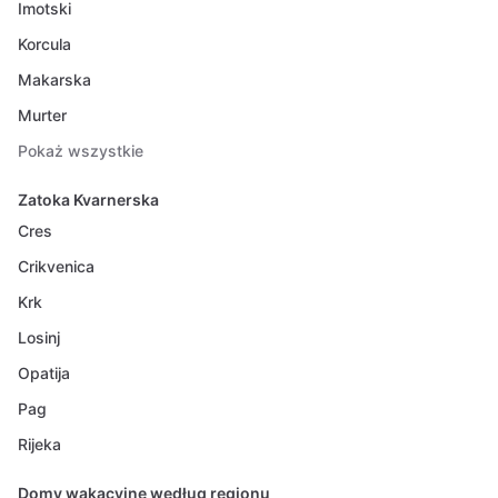
Imotski
Korcula
Makarska
Murter
Pokaż wszystkie
Zatoka Kvarnerska
Cres
Crikvenica
Krk
Losinj
Opatija
Pag
Rijeka
Domy wakacyjne według regionu