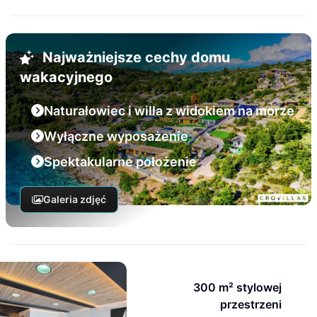
Najważniejsze cechy domu
wakacyjnego
Naturałowiec i willa z widokiem na morze
Wyłączne wyposażenie
Spektakularne położenie
Galeria zdjęć
300 m² stylowej
przestrzeni