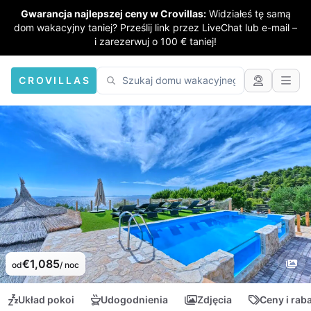
Gwarancja najlepszej ceny w Crovillas:
Widziałeś tę samą
dom wakacyjny taniej? Prześlij link przez LiveChat lub e-mail –
i zarezerwuj o 100 € taniej!
CROVILLAS
€1,085
od
/ noc
Układ pokoi
Udogodnienia
Zdjęcia
Ceny i rab