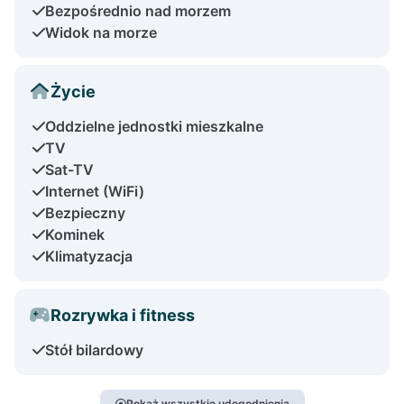
Bezpośrednio nad morzem
Widok na morze
Życie
Oddzielne jednostki mieszkalne
TV
Sat-TV
Internet (WiFi)
Bezpieczny
Kominek
Klimatyzacja
Rozrywka i fitness
Stół bilardowy
Pokaż wszystkie udogodnienia