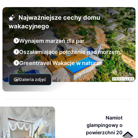
Najważniejsze cechy domu
wakacyjnego
Wynajem marzeń dla par
Oszałamiające położenie nad morzem.
Greentravel Wakacje w naturze
Galeria zdjęć
Namiot
glampingowy o
powierzchni 20