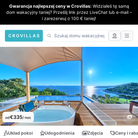
Gwarancja najlepszej ceny w Crovillas:
Widziałeś tę samą
dom wakacyjny taniej? Prześlij link przez LiveChat lub e-mail –
i zarezerwuj o 100 € taniej!
CROVILLAS
€335
od
/ noc
Układ pokoi
Udogodnienia
Zdjęcia
Ceny i rab