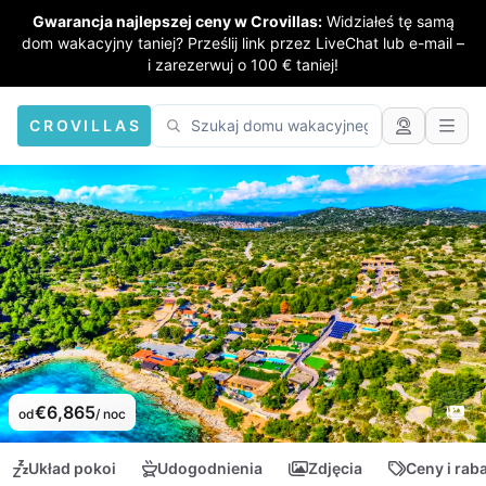
Gwarancja najlepszej ceny w Crovillas:
Widziałeś tę samą
dom wakacyjny taniej? Prześlij link przez LiveChat lub e-mail –
i zarezerwuj o 100 € taniej!
CROVILLAS
€6,865
od
/ noc
Układ pokoi
Udogodnienia
Zdjęcia
Ceny i rab