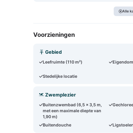
Alle 
Voorzieningen
Gebied
Leefruimte (110 m²)
Eigendom
Stedelijke locatie
Zwemplezier
Buitenzwembad (6,5 x 3,5 m,
Gechloree
met een maximale diepte van
1,90 m)
Buitendouche
Ligstoelen