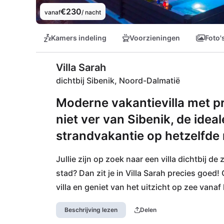
€230
vanaf
/ nacht
Kamers indeling
Voorzieningen
Foto'
Villa Sarah
dichtbij Sibenik, Noord-Dalmatië
Moderne vakantievilla met p
niet ver van Sibenik, de idea
strandvakantie op hetzelfd
Jullie zijn op zoek naar een villa dichtbij de
stad? Dan zit je in Villa Sarah precies goed!
villa en geniet van het uitzicht op zee vanaf 
bevindt zich op slechts 1,5 km afstand, de o
Beschrijving lezen
Delen
restaurants langs de 4 km lange promenade 