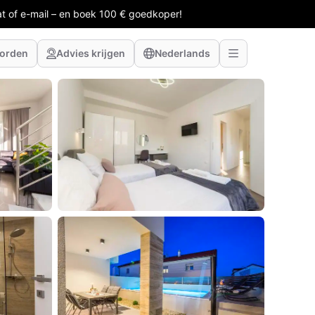
at of e-mail – en boek 100 € goedkoper!
worden
Advies krijgen
Nederlands