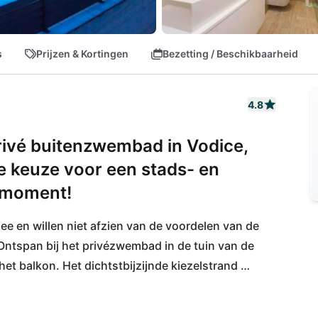
s
Prijzen & Kortingen
Bezetting / Beschikbaarheid
4.8
rivé buitenzwembad in Vodice,
le keuze voor een stads- en
e moment!
 zee en willen niet afzien van de voordelen van de 
 Ontspan bij het privézwembad in de tuin van de 
het balkon. Het dichtstbijzijnde kiezelstrand 
ndiepe toegang en de talrijke strandbars en 
van Vodice maken jullie stranddagen compleet. 