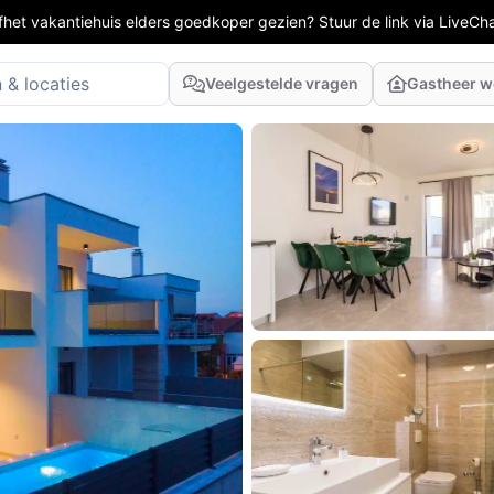
fhet vakantiehuis elders goedkoper gezien? Stuur de link via LiveCh
Veelgestelde vragen
Gastheer 