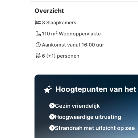
Verschillende grote supermarkten bevinden z
Overzicht
grillavonden zijn gegarandeerd. De ideale l
Šibenik en Biograd na Moru biedt jullie oo
3 Slaapkamers
dagtochten. Ook het bekende Nationaal Park
110 m² Woonoppervlakte
waard. Maar liefst twee internationale luchth
Aankomst vanaf 16:00 uur
Split (SPU), die beide ongeveer 70 km verwij
6 (+1) personen
Hoogtepunten van het 
Gezin vriendelijk
Hoogwaardige uitrusting
Strandnah met uitzicht op zee