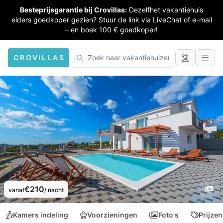
Besteprijsgarantie bij Crovillas:
Dezelfhet vakantiehuis
elders goedkoper gezien? Stuur de link via LiveChat of e-mail
– en boek 100 € goedkoper!
CROVILLAS
€210
vanaf
/ nacht
Kamers indeling
Voorzieningen
Foto's
Prijzen