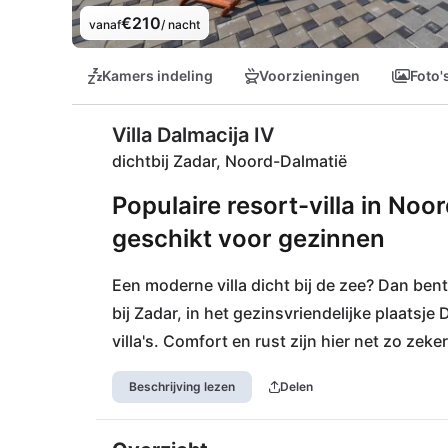
€210
vanaf
/ nacht
Kamers indeling
Voorzieningen
Foto'
Villa Dalmacija IV
dichtbij Zadar, Noord-Dalmatië
Populaire resort-villa in Noo
geschikt voor gezinnen
Een moderne villa dicht bij de zee? Dan bent u
bij Zadar, in het gezinsvriendelijke plaatsj
villa's. Comfort en rust zijn hier net zo zek
enkele kilometers verder ligt de stad Sukos
Beschrijving lezen
Delen
speelgelegenheden voor kinderen! Een perfec
gegarandeerd door de slechts 9 km verdero