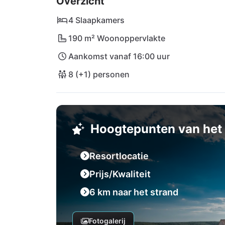
Overzicht
ligt daarbij ook slechts 16 km verderop.
4 Slaapkamers
190 m² Woonoppervlakte
Aankomst vanaf 16:00 uur
8 (+1) personen
Hoogtepunten van het 
Resortlocatie
Prijs/Kwaliteit
6 km naar het strand
Fotogalerij