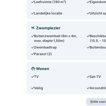
Leefruimte (190 m²)
Eigendom
Landelijke locatie
Uitzicht o
Zwemplezier
Buitenzwembad (8m x 4m,
Beschikb
max. diepte 1,50m)
(15.5. - 15
Zwembadtrap
Buitendo
Parasol (2)
Wonen
TV
Sat-TV
Veilig
Aircondit
Alle voo