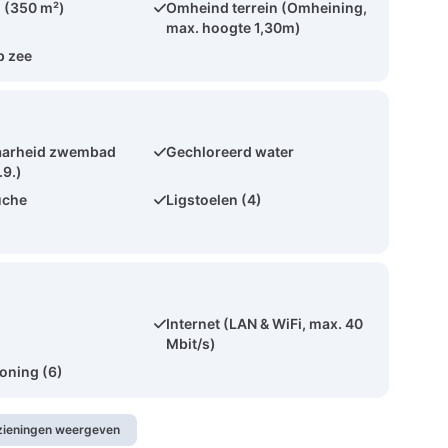
 (350 m²)
Omheind terrein (Omheining,
max. hoogte 1,30m)
p zee
aarheid zwembad
Gechloreerd water
.9.)
uche
Ligstoelen (4)
Internet (LAN & WiFi, max. 40
Mbit/s)
ioning (6)
rzieningen weergeven