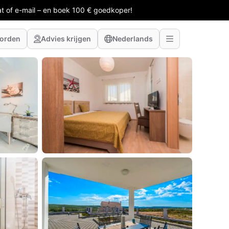
at of e-mail – en boek 100 € goedkoper!
worden
Advies krijgen
Nederlands