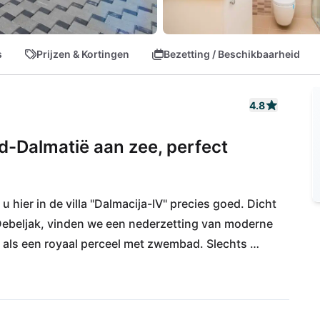
s
Prijzen & Kortingen
Bezetting / Beschikbaarheid
4.8
rd-Dalmatië aan zee, perfect
 hier in de villa "Dalmacija-IV" precies goed. Dicht 
e Debeljak, vinden we een nederzetting van moderne 
er als een royaal perceel met zwembad. Slechts 
an met geweldige stranden en tal van 
te bereikbaarheid van de villa wordt 
p gelegen luchthaven, en de bekende stad Zadar 