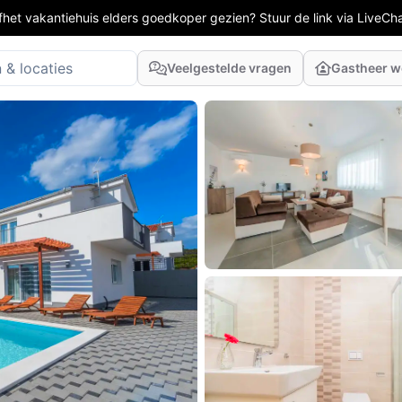
fhet vakantiehuis elders goedkoper gezien? Stuur de link via LiveCh
Veelgestelde vragen
Gastheer 