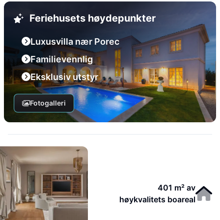
Feriehusets høydepunkter
Luxusvilla nær Porec
Familievennlig
Eksklusiv utstyr
Fotogalleri
401 m² av
høykvalitets boareal