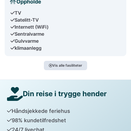
Oppholde
TV
Satelitt-TV
Internett (WiFi)
Sentralvarme
Gulvvarme
klimaanlegg
Vis alle fasiliteter
Din reise i trygge hender
Håndsjekkede feriehus
98% kundetilfredshet
24/7 livechat