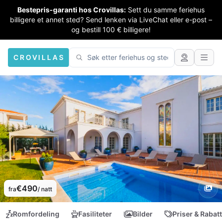
Bestepris-garanti hos Crovillas:
Sett du samme feriehus
billigere et annet sted? Send lenken via LiveChat eller e-post –
og bestill 100 € billigere!
CROVILLAS
€490
fra
/ natt
Romfordeling
Fasiliteter
Bilder
Priser & Rabat