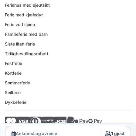
Feriehus med sjøutsikt
Ferie med kjæledyr
Ferie ved sjøen
Familieferie med barn
Siste liten-ferie
Tidligbestillingsrabatt
Festferie
Kortferie
Sommerferie
Seilferie
Dykkeferie
© 2026 Crovillas GmbH
Ankomst og avreise
1 gjest