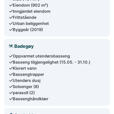
Eiendom (902 m²)
Inngjerdet eiendom
Frittstående
Urban beliggenhet
Byggeår (2019)
Badegøy
Oppvarmet utendørsbasseng
Basseng tilgjengelighet (15.05. - 31.10.)
Klorert vann
Bassengtrapper
Utendørs dusj
Solsenger (8)
parasoll (2)
Bassenghåndklær