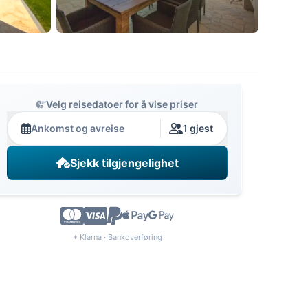
Velg reisedatoer for å vise priser
Ankomst og avreise
1 gjest
Sjekk tilgjengelighet
+ Klarna · Bankoverføring