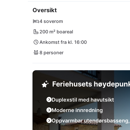
her. Den internasjonale flyplassen i Pula li
Oversikt
4 soverom
200 m² boareal
Ankomst fra kl. 16:00
8 personer
Feriehusets høydepun
Duplexstil med havutsikt
Moderne innredning
Oppvarmbar utendørsbasseng, 