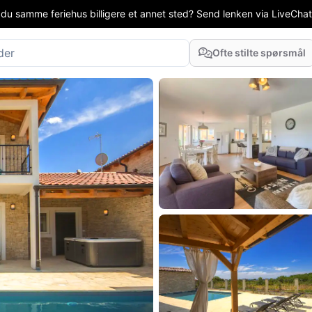
 du samme feriehus billigere et annet sted? Send lenken via LiveChat el
Ofte stilte spørsmål