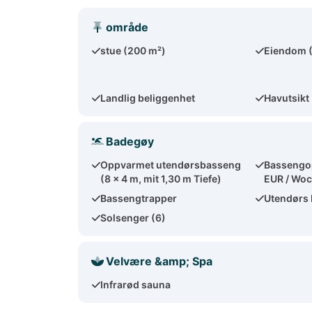
område
stue (200 m²)
Eiendom 
Landlig beliggenhet
Havutsikt
Badegøy
Oppvarmet utendørsbasseng
Bassengo
(8 x 4 m, mit 1,30 m Tiefe)
EUR / Wo
Bassengtrapper
Utendørs
Solsenger (6)
Velvære &amp; Spa
Infrarød sauna