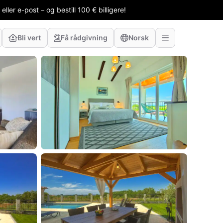
ler e-post – og bestill 100 € billigere!
Bli vert
Få rådgivning
Norsk