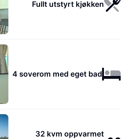
Fullt utstyrt kjøkken
4 soverom med eget bad
32 kvm oppvarmet