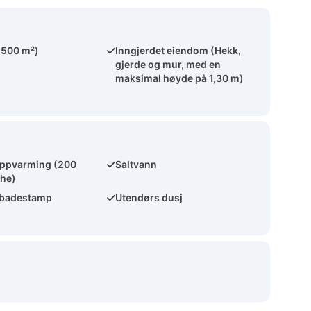
(500 m²)
Inngjerdet eiendom (Hekk,
gjerde og mur, med en
maksimal høyde på 1,30 m)
ppvarming (200
Saltvann
che)
 badestamp
Utendørs dusj