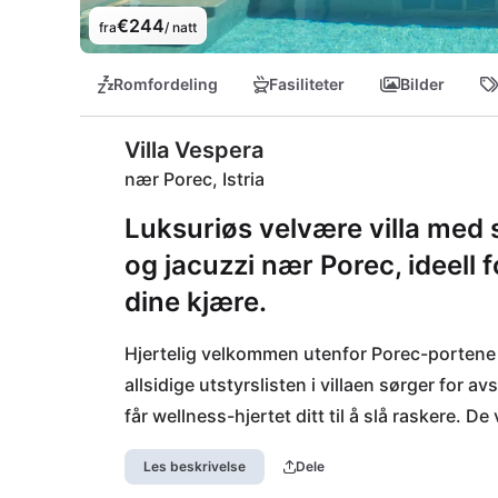
€244
fra
/ natt
Romfordeling
Fasiliteter
Bilder
Villa Vespera
nær Porec, Istria
Luksuriøs velvære villa med
og jacuzzi nær Porec, ideell
dine kjære.
Hjertelig velkommen utenfor Porec-portene t
allsidige utstyrslisten i villaen sørger for
får wellness-hjertet ditt til å slå raskere. D
du nå etter en kort kjøretur på ca. 4 km. I P
Les beskrivelse
Dele
restaurantene og de mange kafeene, og også 