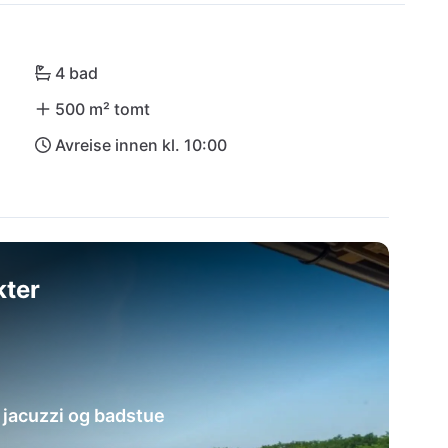
gger 60 km unna.
4 bad
500 m² tomt
Avreise innen kl. 10:00
kter
jacuzzi og badstue