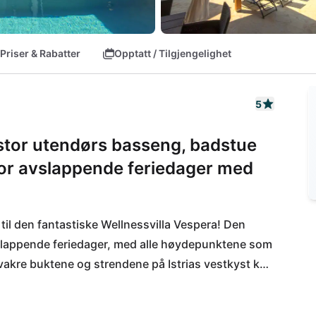
Priser & Rabatter
Opptatt / Tilgjengelighet
5
 stor utendørs basseng, badstue
 for avslappende feriedager med
il den fantastiske Wellnessvilla Vespera! Den 
 avslappende feriedager, med alle høydepunktene som 
e vakre buktene og strendene på Istrias vestkyst kan 
orec kan du la deg overbevise av de kulinariske 
for hyggelige kvelder på en bar er du på rett sted 