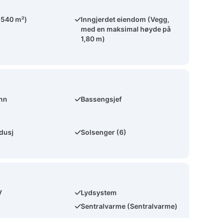
(540 m²)
Inngjerdet eiendom (Vegg,
med en maksimal høyde på
1,80 m)
ann
Bassengsjef
dusj
Solsenger (6)
V
Lydsystem
Sentralvarme (Sentralvarme)