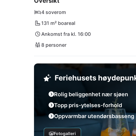
Oversikt
kveldstid. For å forsyne dere med alt dere treng
dagligvarebutikk i Kras, som kun ligger 300 
4 soverom
nærmeste internasjonale flyplass i Rijeka (R
131 m² boareal
km unna.
Ankomst fra kl. 16:00
8 personer
Feriehusets høydepun
Rolig beliggenhet nær sjøen
Topp pris-ytelses-forhold
Oppvarmbar utendørsbasseng
Fotogalleri