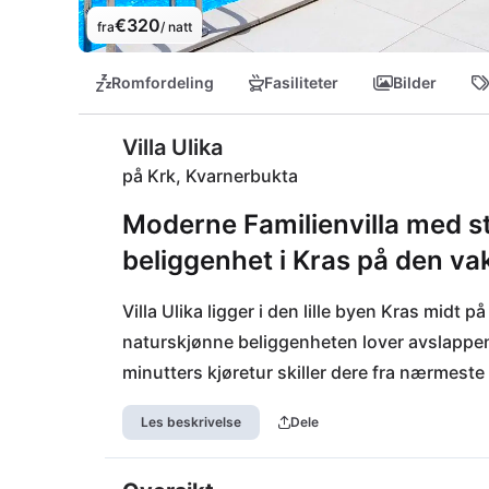
€320
fra
/ natt
Romfordeling
Fasiliteter
Bilder
Villa Ulika
på Krk, Kvarnerbukta
Moderne Familienvilla med st
beliggenhet i Kras på den va
Villa Ulika ligger i den lille byen Kras midt p
naturskjønne beliggenheten lover avslappend
minutters kjøretur skiller dere fra nærmeste 
perfekt for spennende snorkelturer. Også for
Les beskrivelse
Dele
sandstrendene på øya seg ypperlig. De man
kulinariske tilbud og vakre promenader, som 