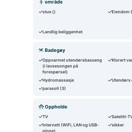
område
stue ()
Eiendom 
Landlig beliggenhet
Badegøy
Oppvarmet utendørsbasseng
Klorert v
(i lavsesongen på
forespørsel)
Hydromassasje
Utendørs 
parasoll (3)
Oppholde
TV
Satelitt-T
Internett (WiFi, LAN og USB-
sikker
pinne)