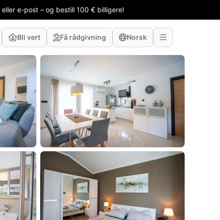
ler e-post – og bestill 100 € billigere!
Bli vert
Få rådgivning
Norsk