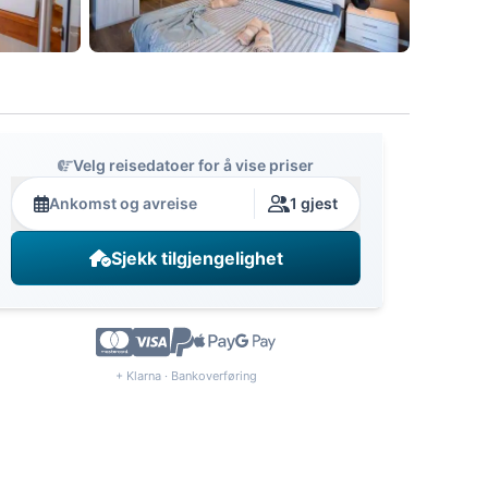
Velg reisedatoer for å vise priser
Ankomst og avreise
1 gjest
Sjekk tilgjengelighet
+ Klarna · Bankoverføring