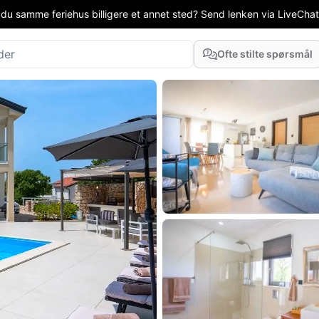
 du samme feriehus billigere et annet sted? Send lenken via LiveChat el
Ofte stilte spørsmål