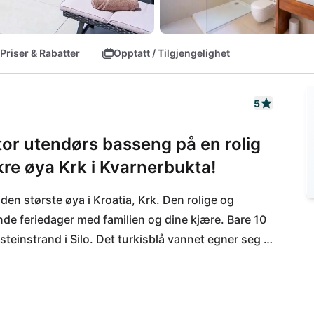
Priser & Rabatter
Opptatt / Tilgjengelighet
5
or utendørs basseng på en rolig
kre øya Krk i Kvarnerbukta!
å den største øya i Kroatia, Krk. Den rolige og 
e feriedager med familien og dine kjære. Bare 10 
steinstrand i Silo. Det turkisblå vannet egner seg 
 familier egner de mange stein- eller 
ge små kystbyene overbeviser også med sitt 
spesielt inviterer til å nyte solnedgangen på 