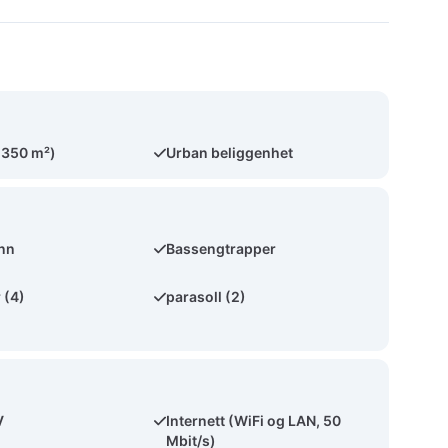
(350 m²)
Urban beliggenhet
ann
Bassengtrapper
 (4)
parasoll (2)
V
Internett (WiFi og LAN, 50
Mbit/s)