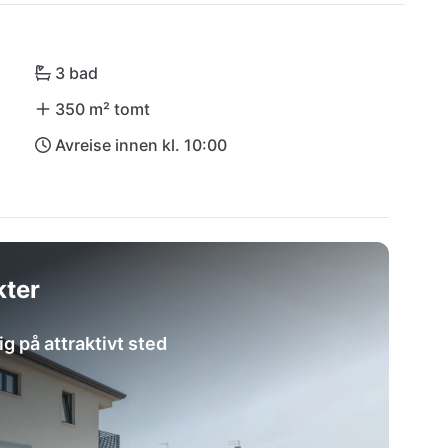
ske kystområdene i Dajla og Kastanija. De 
ovinj tilbyr kulturelle høydepunkter og 
 fra Villa Tin!
3 bad
350 m² tomt
Avreise innen kl. 10:00
kter
g på attraktivt sted