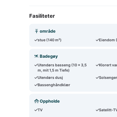
Fasiliteter
område
stue (140 m²)
Eiendom 
Badegøy
Utendørs basseng (10 x 3,5
Klorert v
m, mit 1,5 m Tiefe)
Utendørs dusj
Solsenger
Bassenghåndklær
Oppholde
TV
Satelitt-T