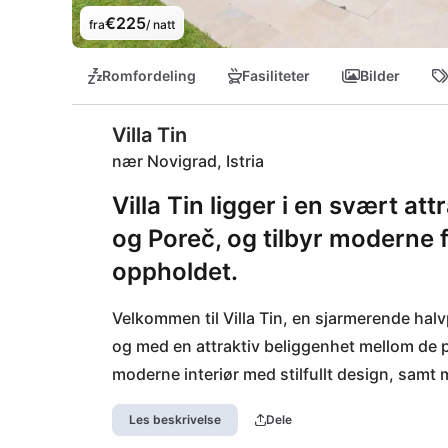
€225
fra
/ natt
Romfordeling
Fasiliteter
Bilder
Villa Tin
nær Novigrad, Istria
Villa Tin ligger i en svært a
og Poreč, og tilbyr moderne f
oppholdet.
Velkommen til Villa Tin, en sjarmerende halvp
og med en attraktiv beliggenhet mellom de p
moderne interiør med stilfullt design, samt 
Nyt lokale spesialiteter på den nærliggende
Les beskrivelse
Dele
vingården Cattunar. Eventyrlystne kan tilbr