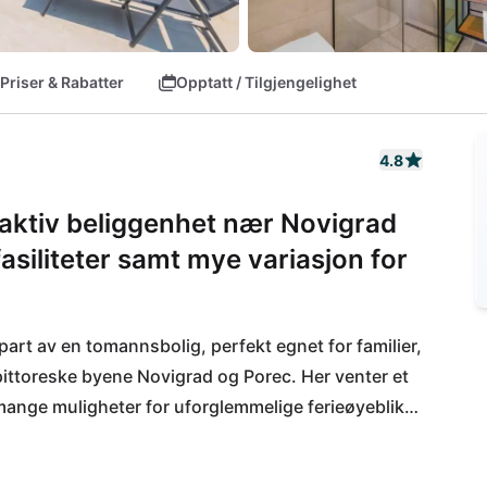
Priser & Rabatter
Opptatt / Tilgjengelighet
4.8
ttraktiv beliggenhet nær Novigrad
asiliteter samt mye variasjon for
art av en tomannsbolig, perfekt egnet for familier, 
ittoreske byene Novigrad og Porec. Her venter et 
mange muligheter for uforglemmelige ferieøyeblikk. 
 Konoba Luciana eller oppdag fine dråper på 
inge en spennende dag i Istralandia-vannparken, 