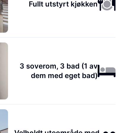
Fullt utstyrt kjøkken
3 soverom, 3 bad (1 av
dem med eget bad)
Velholdt uteområde med