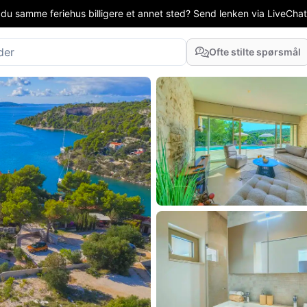
 du samme feriehus billigere et annet sted? Send lenken via LiveChat el
Ofte stilte spørsmål