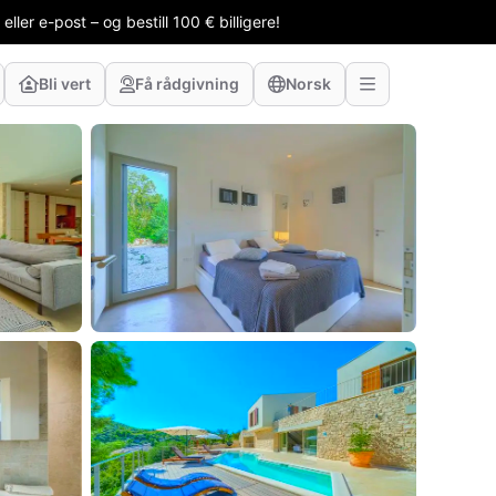
ler e-post – og bestill 100 € billigere!
Bli vert
Få rådgivning
Norsk