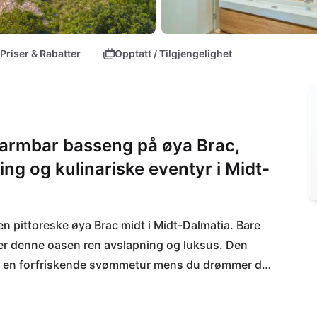
Priser & Rabatter
Opptatt / Tilgjengelighet
varmbar basseng på øya Brac,
ing og kulinariske eventyr i Midt-
n pittoreske øya Brac midt i Midt-Dalmatia. Bare 
over denne oasen ren avslapning og luksus. Den 
l en forfriskende svømmetur mens du drømmer deg 
. Nyt deilige lokale spesialiteter på den 
r la deg friste av de kulinariske opplevelsene på 