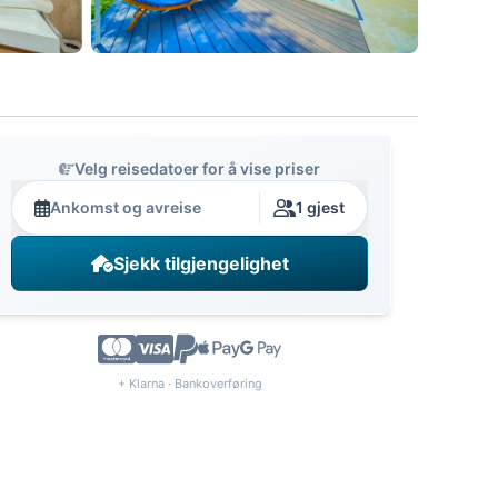
Velg reisedatoer for å vise priser
Ankomst og avreise
1 gjest
Sjekk tilgjengelighet
+ Klarna · Bankoverføring