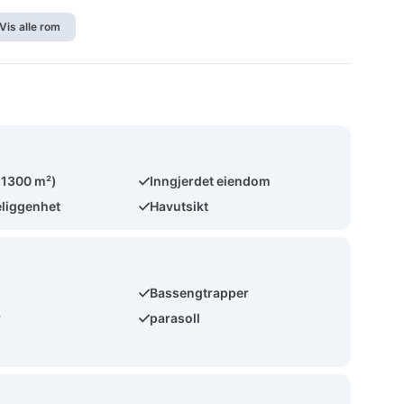
Vis alle rom
(1300 m²)
Inngjerdet eiendom
eliggenhet
Havutsikt
Bassengtrapper
r
parasoll