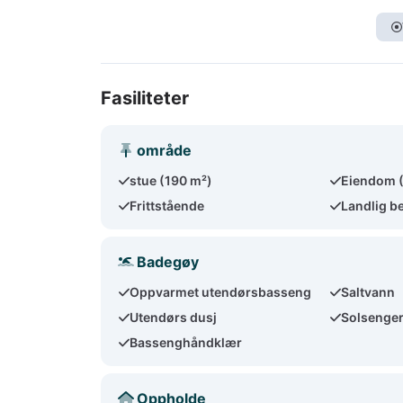
Fasiliteter
område
stue (190 m²)
Eiendom 
Frittstående
Landlig b
Badegøy
Oppvarmet utendørsbasseng
Saltvann
Utendørs dusj
Solsenge
Bassenghåndklær
Oppholde