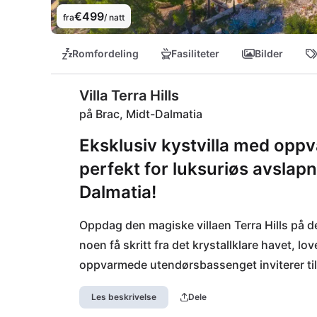
€499
fra
/ natt
Romfordeling
Fasiliteter
Bilder
Villa Terra Hills
på Brac, Midt-Dalmatia
Eksklusiv kystvilla med opp
perfekt for luksuriøs avslapn
Dalmatia!
Oppdag den magiske villaen Terra Hills på de
noen få skritt fra det krystallklare havet, l
oppvarmede utendørsbassenget inviterer ti
bort til den idylliske beliggenheten ved havet
Les beskrivelse
Dele
nærliggende restauranten Konoba Kogula elle