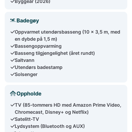
Byggeår (2026)
Badegøy
Oppvarmet utendørsbasseng (10 x 3,5 m, med
en dybde på 1,5 m)
Bassengoppvarming
Basseng tilgjengelighet (året rundt)
Saltvann
Utendørs badestamp
Solsenger
Oppholde
TV (85-tommers HD med Amazon Prime Video,
Chromecast, Disney+ og Netflix)
Satelitt-TV
Lydsystem (Bluetooth og AUX)