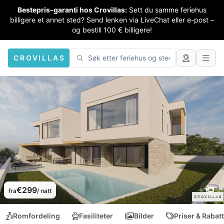
Bestepris-garanti hos Crovillas:
Sett du samme feriehus
billigere et annet sted? Send lenken via LiveChat eller e-post –
og bestill 100 € billigere!
CROVILLAS
€299
fra
/ natt
Romfordeling
Fasiliteter
Bilder
Priser & Rabat