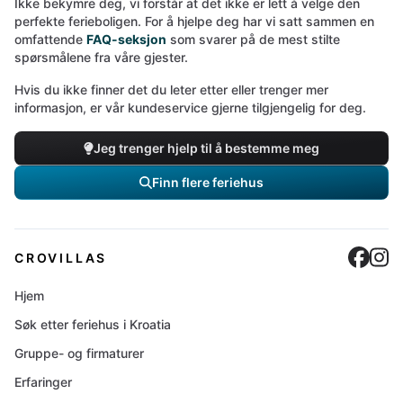
Ikke bekymre deg, vi forstår at det ikke er lett å velge den
perfekte ferieboligen. For å hjelpe deg har vi satt sammen en
omfattende
FAQ-seksjon
som svarer på de mest stilte
spørsmålene fra våre gjester.
Hvis du ikke finner det du leter etter eller trenger mer
informasjon, er vår kundeservice gjerne tilgjengelig for deg.
Jeg trenger hjelp til å bestemme meg
Finn flere feriehus
Cro
C
CROVILLAS
Hjem
Søk etter feriehus i Kroatia
Gruppe- og firmaturer
Erfaringer