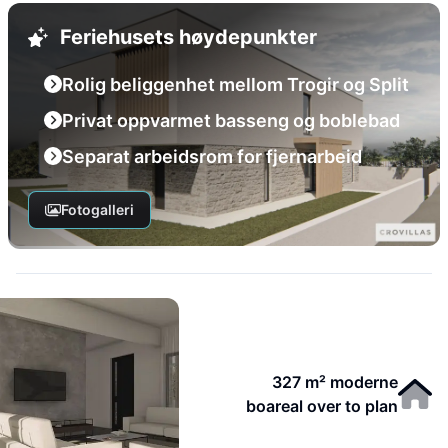
Feriehusets høydepunkter
Rolig beliggenhet mellom Trogir og Split
Privat oppvarmet basseng og boblebad
Separat arbeidsrom for fjernarbeid
Fotogalleri
327 m² moderne
boareal over to plan