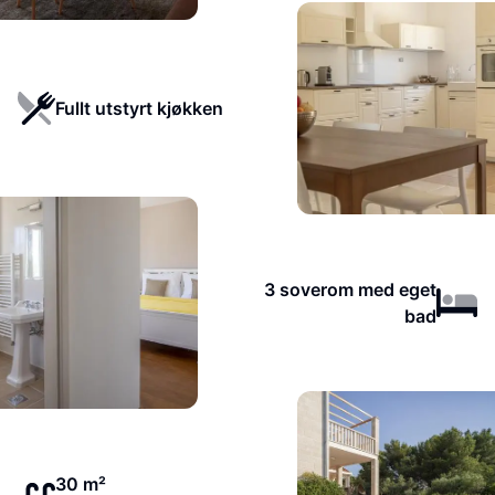
Fullt utstyrt kjøkken
3 soverom med eget
bad
30 m²