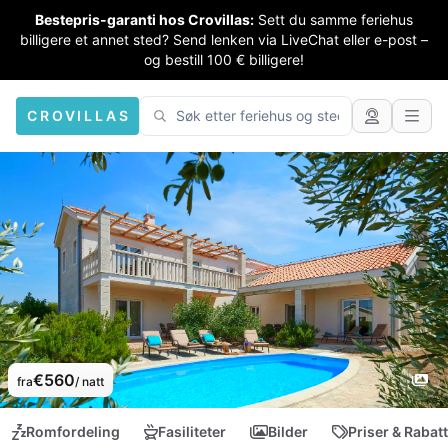
Bestepris-garanti hos Crovillas:
Sett du samme feriehus
billigere et annet sted? Send lenken via LiveChat eller e-post –
og bestill 100 € billigere!
CROVILLAS
€560
fra
/ natt
Romfordeling
Fasiliteter
Bilder
Priser & Rabat