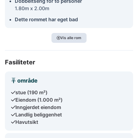
Dobbeltseng for to personer
1.80m x 2.00m
Dette rommet har eget bad
Vis alle rom
Fasiliteter
område
stue (190 m²)
Eiendom (1.000 m²)
Inngjerdet eiendom
Landlig beliggenhet
Havutsikt