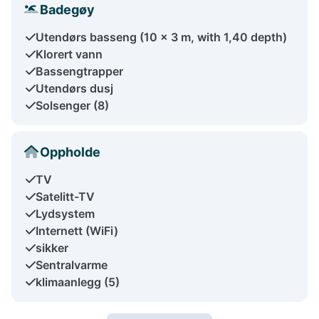
Badegøy
Utendørs basseng (10 x 3 m, with 1,40 depth)
Klorert vann
Bassengtrapper
Utendørs dusj
Solsenger (8)
Oppholde
TV
Satelitt-TV
Lydsystem
Internett (WiFi)
sikker
Sentralvarme
klimaanlegg (5)