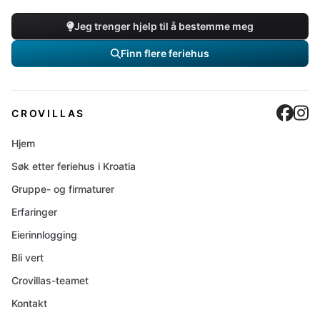
Jeg trenger hjelp til å bestemme meg
Finn flere feriehus
Cro
C
CROVILLAS
Hjem
Søk etter feriehus i Kroatia
Gruppe- og firmaturer
Erfaringer
Eierinnlogging
Bli vert
Crovillas-teamet
Kontakt