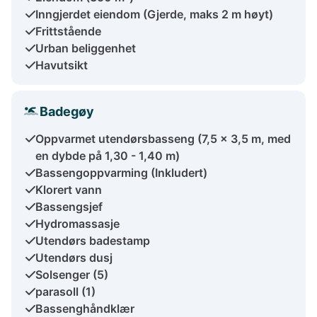
Inngjerdet eiendom (Gjerde, maks 2 m høyt)
Frittstående
Urban beliggenhet
Havutsikt
Badegøy
Oppvarmet utendørsbasseng (7,5 x 3,5 m, med
en dybde på 1,30 - 1,40 m)
Bassengoppvarming (Inkludert)
Klorert vann
Bassengsjef
Hydromassasje
Utendørs badestamp
Utendørs dusj
Solsenger (5)
parasoll (1)
Bassenghåndklær