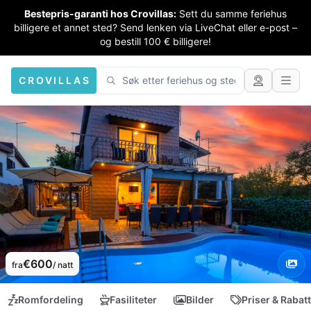
Bestepris-garanti hos Crovillas:
Sett du samme feriehus
billigere et annet sted? Send lenken via LiveChat eller e-post –
og bestill 100 € billigere!
CROVILLAS
€600
fra
/ natt
Romfordeling
Fasiliteter
Bilder
Priser & Rabat