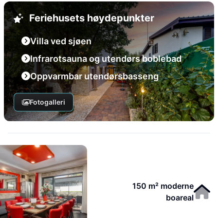
Feriehusets høydepunkter
Villa ved sjøen
Infrarotsauna og utendørs boblebad
Oppvarmbar utendørsbasseng
Fotogalleri
150 m² moderne
boareal