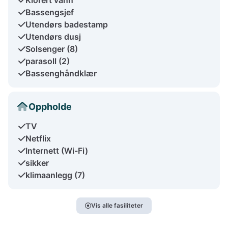
Bassengsjef
Utendørs badestamp
Utendørs dusj
Solsenger (8)
parasoll (2)
Bassenghåndklær
Oppholde
TV
Netflix
Internett (Wi-Fi)
sikker
klimaanlegg (7)
Vis alle fasiliteter