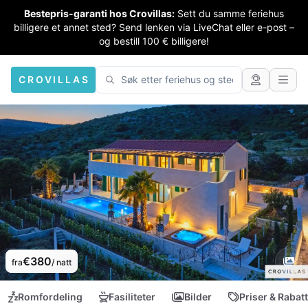
Bestepris-garanti hos Crovillas:
Sett du samme feriehus
billigere et annet sted? Send lenken via LiveChat eller e-post –
og bestill 100 € billigere!
CROVILLAS
€380
fra
/ natt
Romfordeling
Fasiliteter
Bilder
Priser & Rabat