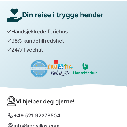
Din reise i trygge hender
Håndsjekkede feriehus
98% kundetilfredshet
24/7 livechat
Vi hjelper deg gjerne!
+49 521 92278504
info@crovillas.com