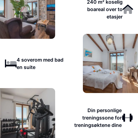
240 m² koselig
boareal over to
etasjer
4 soverom med bad
en suite
Din personlige
treningssone for
treningsøktene dine