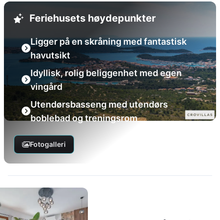
Feriehusets høydepunkter
Ligger på en skråning med fantastisk
havutsikt
Idyllisk, rolig beliggenhet med egen
vingård
Utendørsbasseng med utendørs
boblebad og treningsrom
Fotogalleri