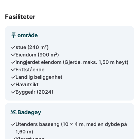
Fasiliteter
område
stue (240 m²)
Eiendom (900 m²)
Inngjerdet eiendom (Gjerde, maks. 1,50 m høyt)
Frittstående
Landlig beliggenhet
Havutsikt
Byggeår (2024)
Badegøy
Utendørs basseng (10 x 4 m, med en dybde på
1,60 m)
Klorert vann