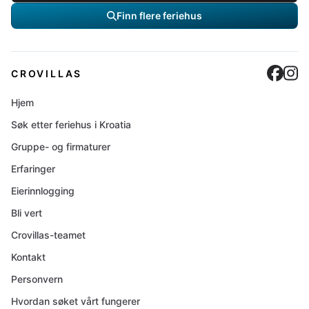
Finn flere feriehus
Cro
C
CROVILLAS
Hjem
Søk etter feriehus i Kroatia
Gruppe- og firmaturer
Erfaringer
Eierinnlogging
Bli vert
Crovillas-teamet
Kontakt
Personvern
Hvordan søket vårt fungerer