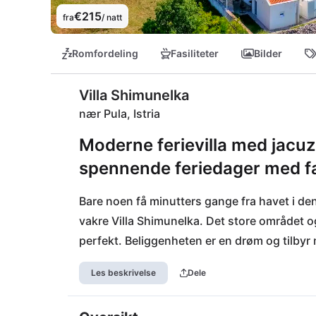
€215
fra
/ natt
Romfordeling
Fasiliteter
Bilder
Villa Shimunelka
nær Pula, Istria
Moderne ferievilla med jacuzzi
spennende feriedager med fam
Bare noen få minutters gange fra havet i den l
vakre Villa Shimunelka. Det store området og
perfekt. Beliggenheten er en drøm og tilbyr 
populære fiskerlandsbyen Fazana kan nås på
Les beskrivelse
Dele
langs den vakre strandpromenaden eller ta 
Brijuni. Det er også bare en kort avstand til