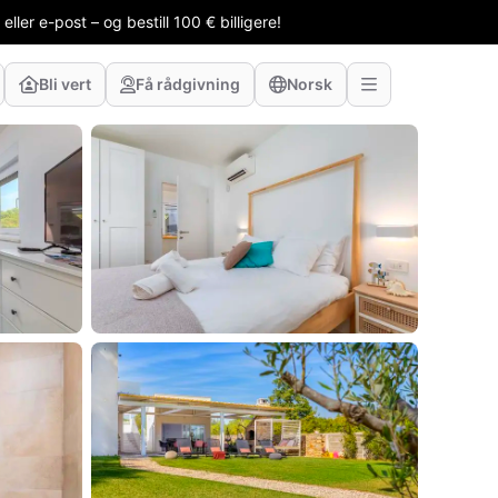
ler e-post – og bestill 100 € billigere!
Bli vert
Få rådgivning
Norsk