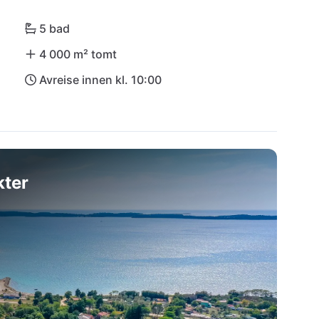
(PUY), som ligger bare 17 km fra villaen.
5 bad
4 000 m² tomt
Avreise innen kl. 10:00
kter