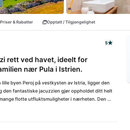
Priser & Rabatter
Opptatt / Tilgjengelighet
5
 rett ved havet, ideelt for
ilien nær Pula i Istrien.
ille byen Peroj på vestkysten av Istria, ligger den 
 den fantastiske jacuzzien gjør oppholdet ditt helt 
mange flotte utfluktsmuligheter i nærheten. Den 
 en 5-minutters bilkjøring. Her kan du spasere 
fergen for å utforske øygruppen og nasjonalparken 
 Kamenjak-halvøya og kystbyen Pula i sør-Istria. 