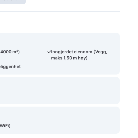
(4000 m²)
Inngjerdet eiendom (Vegg,
maks 1,50 m høy)
eliggenhet
(WiFi)