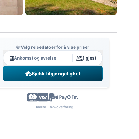
Velg reisedatoer for å vise priser
Ankomst og avreise
1 gjest
Sjekk tilgjengelighet
+ Klarna · Bankoverføring