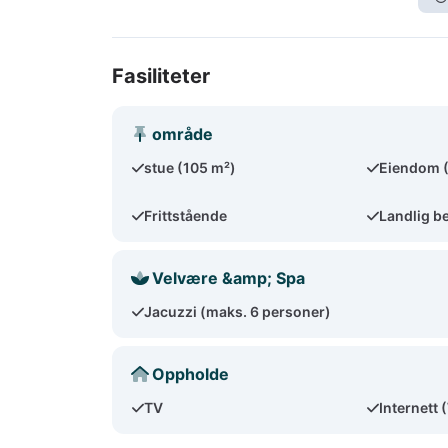
Fasiliteter
område
stue (105 m²)
Eiendom 
Frittstående
Landlig b
Velvære &amp; Spa
Jacuzzi (maks. 6 personer)
Oppholde
TV
Internett 