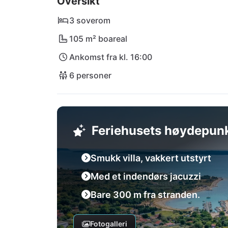
Oversikt
Pula har også den internasjonale flyplassen 
3 soverom
105 m² boareal
Ankomst fra kl. 16:00
6 personer
Feriehusets høydepun
Smukk villa, vakkert utstyrt
Med et indendørs jacuzzi
Bare 300 m fra stranden.
Fotogalleri