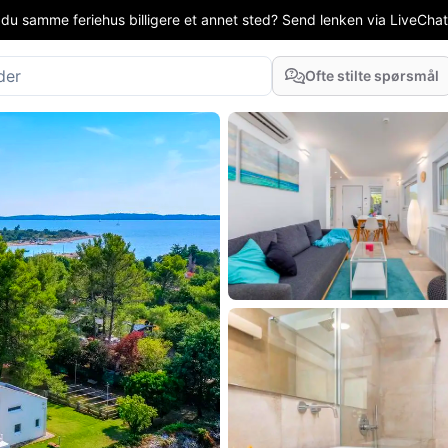
 du samme feriehus billigere et annet sted? Send lenken via LiveChat el
Ofte stilte spørsmål