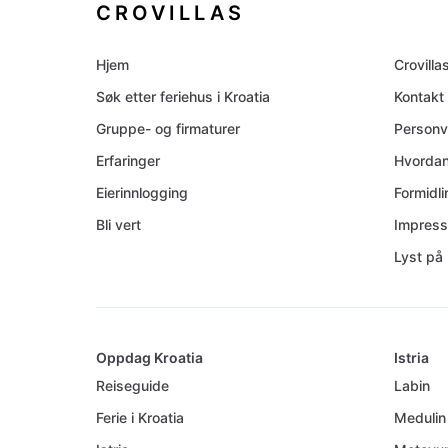
CROVILLAS
Hjem
Crovilla
Søk etter feriehus i Kroatia
Kontakt
Gruppe- og firmaturer
Personv
Erfaringer
Hvordan
Eierinnlogging
Formidl
Bli vert
Impres
Lyst på 
Oppdag Kroatia
Istria
Reiseguide
Labin
Ferie i Kroatia
Medulin