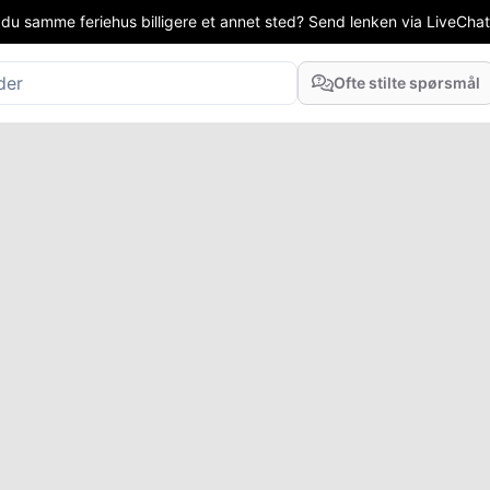
 du samme feriehus billigere et annet sted? Send lenken via LiveChat el
Ofte stilte spørsmål