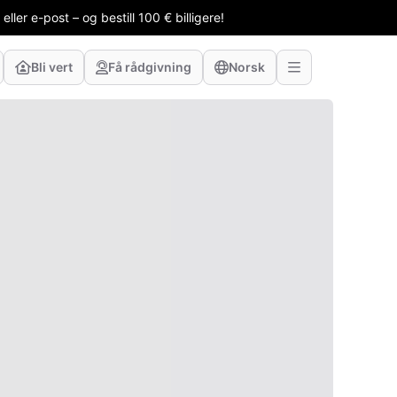
ler e-post – og bestill 100 € billigere!
Bli vert
Få rådgivning
Norsk