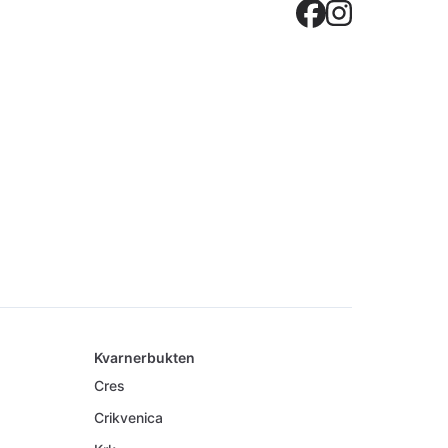
Crovilla
Crovil
Kvarnerbukten
Cres
Crikvenica