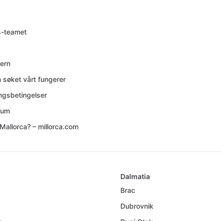
s-teamet
ern
 søket vårt fungerer
ingsbetingelser
sum
Mallorca? – millorca.com
Dalmatia
Brac
Dubrovnik