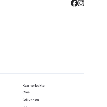
Crovilla
Crovil
Kvarnerbukten
Cres
Crikvenica