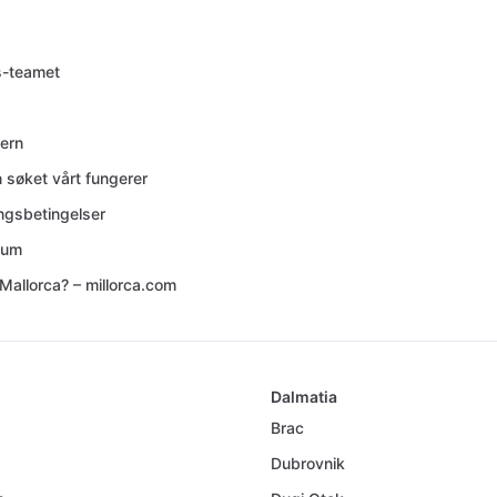
s-teamet
ern
 søket vårt fungerer
ingsbetingelser
sum
Mallorca? – millorca.com
Dalmatia
Brac
Dubrovnik