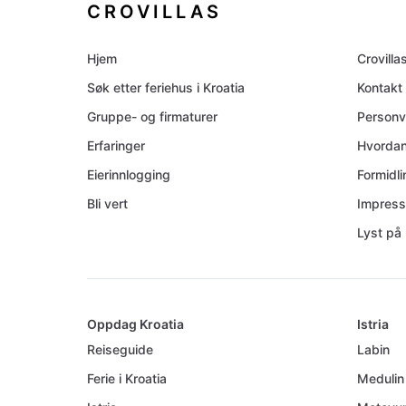
CROVILLAS
Hjem
Crovilla
Søk etter feriehus i Kroatia
Kontakt
Gruppe- og firmaturer
Personv
Erfaringer
Hvordan
Eierinnlogging
Formidl
Bli vert
Impres
Lyst på 
Oppdag Kroatia
Istria
Reiseguide
Labin
Ferie i Kroatia
Medulin