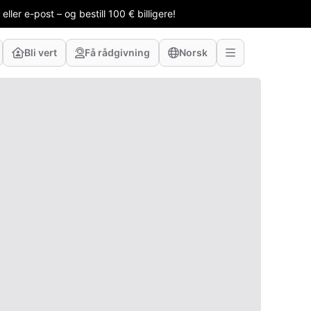
ler e-post – og bestill 100 € billigere!
Bli vert
Få rådgivning
Norsk