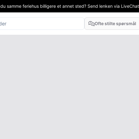
 du samme feriehus billigere et annet sted? Send lenken via LiveChat el
Ofte stilte spørsmål