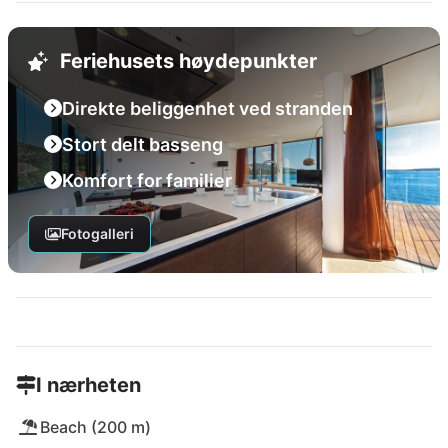
Feriehusets høydepunkter
Direkte beliggenhet ved stranden
Stort delt basseng
Komfort for familier
Fotogalleri
I nærheten
Beach (200 m)