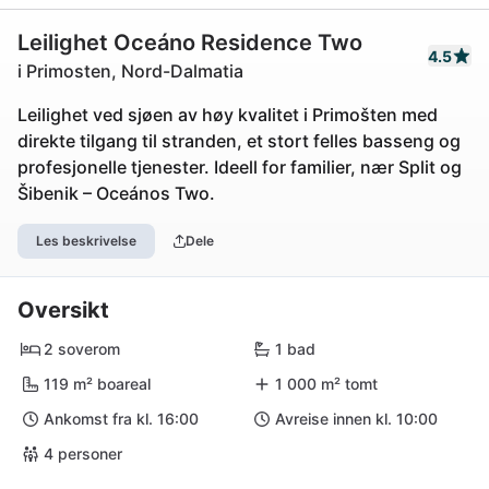
Leilighet Oceáno Residence Two
4.5
i Primosten, Nord-Dalmatia
Leilighet ved sjøen av høy kvalitet i Primošten med
direkte tilgang til stranden, et stort felles basseng og
profesjonelle tjenester. Ideell for familier, nær Split og
Šibenik – Oceános Two.
Les beskrivelse
Dele
Oversikt
2 soverom
1 bad
119 m² boareal
1 000 m² tomt
Ankomst fra kl. 16:00
Avreise innen kl. 10:00
4 personer