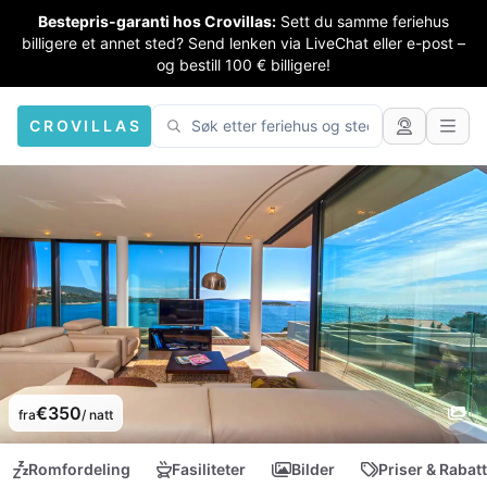
Bestepris-garanti hos Crovillas:
Sett du samme feriehus
billigere et annet sted? Send lenken via LiveChat eller e-post –
og bestill 100 € billigere!
CROVILLAS
€350
fra
/ natt
Romfordeling
Fasiliteter
Bilder
Priser & Rabat