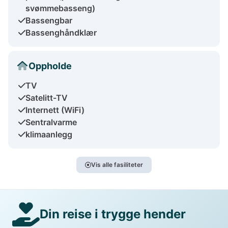
svømmebasseng)
Bassengbar
Bassenghåndklær
Oppholde
TV
Satelitt-TV
Internett (WiFi)
Sentralvarme
klimaanlegg
Vis alle fasiliteter
Din reise i trygge hender