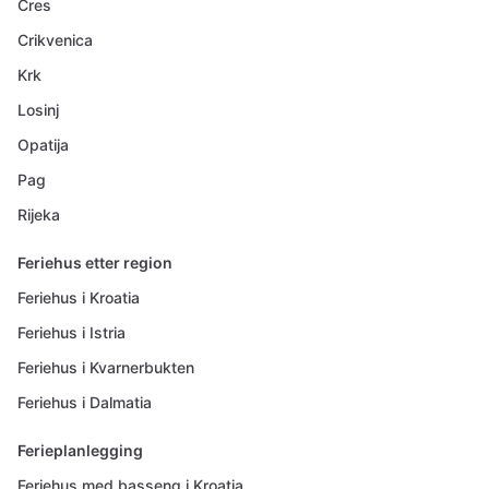
Cres
Crikvenica
Krk
Losinj
Opatija
Pag
Rijeka
Feriehus etter region
Feriehus i Kroatia
Feriehus i Istria
Feriehus i Kvarnerbukten
Feriehus i Dalmatia
Ferieplanlegging
Feriehus med basseng i Kroatia