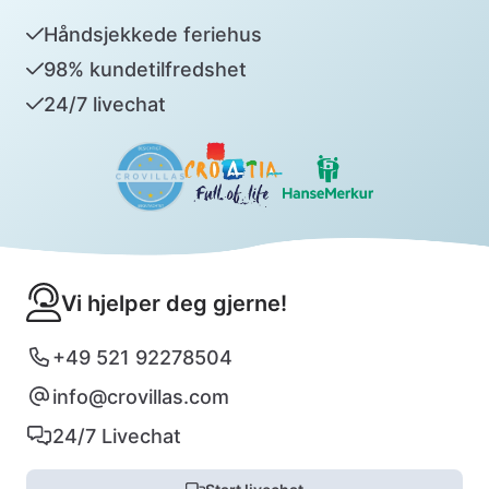
Håndsjekkede feriehus
98% kundetilfredshet
24/7 livechat
Vi hjelper deg gjerne!
+49 521 92278504
info@crovillas.com
24/7 Livechat