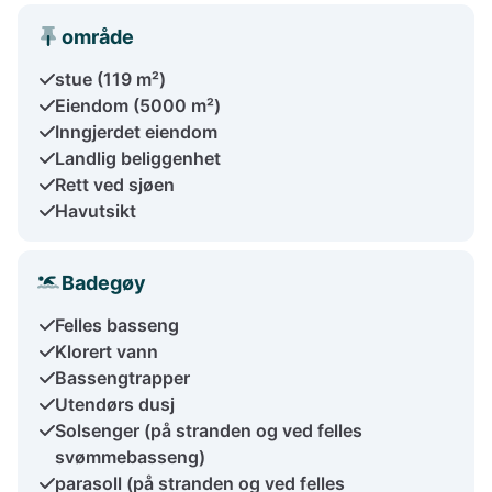
område
stue (119 m²)
Eiendom (5000 m²)
Inngjerdet eiendom
Landlig beliggenhet
Rett ved sjøen
Havutsikt
Badegøy
Felles basseng
Klorert vann
Bassengtrapper
Utendørs dusj
Solsenger (på stranden og ved felles
svømmebasseng)
parasoll (på stranden og ved felles