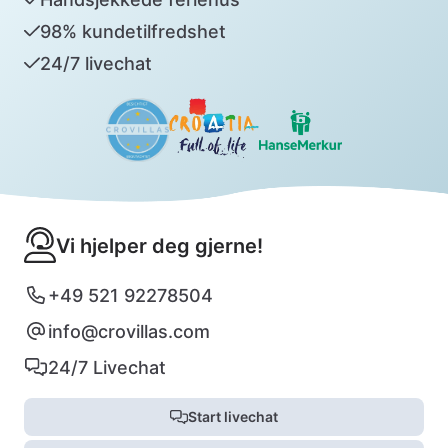
98% kundetilfredshet
24/7 livechat
Vi hjelper deg gjerne!
+49 521 92278504
info@crovillas.com
24/7 Livechat
Start livechat