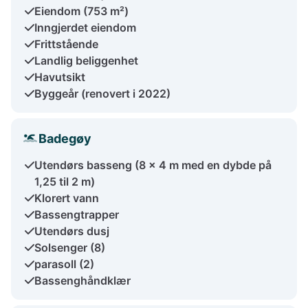
Eiendom (753 m²)
Inngjerdet eiendom
Frittstående
Landlig beliggenhet
Havutsikt
Byggeår (renovert i 2022)
Badegøy
Utendørs basseng (8 × 4 m med en dybde på
1,25 til 2 m)
Klorert vann
Bassengtrapper
Utendørs dusj
Solsenger (8)
parasoll (2)
Bassenghåndklær