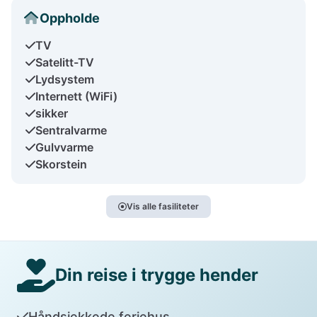
Oppholde
TV
Satelitt-TV
Lydsystem
Internett (WiFi)
sikker
Sentralvarme
Gulvvarme
Skorstein
Vis alle fasiliteter
Din reise i trygge hender
Håndsjekkede feriehus