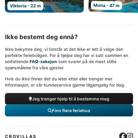
Muna - 47 m
Viktoria - 22 m
Ikke bestemt deg ennå?
Ikke bekymre deg, vi forstår at det ikke er lett å velge den
perfekte ferieboligen. For å hjelpe deg har vi satt sammen en
omfattende
FAQ-seksjon
som svarer på de mest stilte
spørsmålene fra våre gjester.
Hvis du ikke finner det du leter etter eller trenger mer
informasjon, er vår kundeservice gjerne tilgjengelig for deg.
Jeg trenger hjelp til å bestemme meg
Finn flere feriehus
Cro
C
CROVILLAS