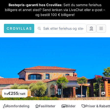
Bestepris-garanti hos Crovillas:
Sett du samme feriehus
billigere et annet sted? Send lenken via LiveChat eller e-post –
og bestill 100 € billigere!
CROVILLAS
€255
fra
/ natt
Romfordeling
Fasiliteter
Bilder
Priser & Rabat