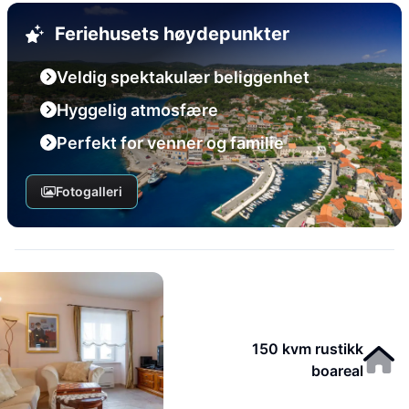
Feriehusets høydepunkter
Veldig spektakulær beliggenhet
Hyggelig atmosfære
Perfekt for venner og familie
Fotogalleri
150 kvm rustikk
boareal