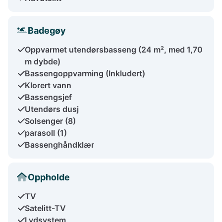
Badegøy
Oppvarmet utendørsbasseng (24 m², med 1,70
m dybde)
Bassengoppvarming (Inkludert)
Klorert vann
Bassengsjef
Utendørs dusj
Solsenger (8)
parasoll (1)
Bassenghåndklær
Oppholde
TV
Satelitt-TV
Lydsystem