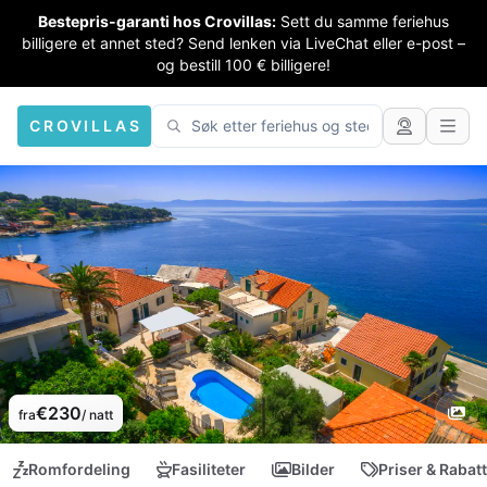
Bestepris-garanti hos Crovillas:
Sett du samme feriehus
billigere et annet sted? Send lenken via LiveChat eller e-post –
og bestill 100 € billigere!
CROVILLAS
€230
fra
/ natt
Romfordeling
Fasiliteter
Bilder
Priser & Rabat