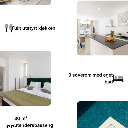
Fullt utstyrt kjøkken
3 soverom med eget
bad
30 m²
utendørsbasseng