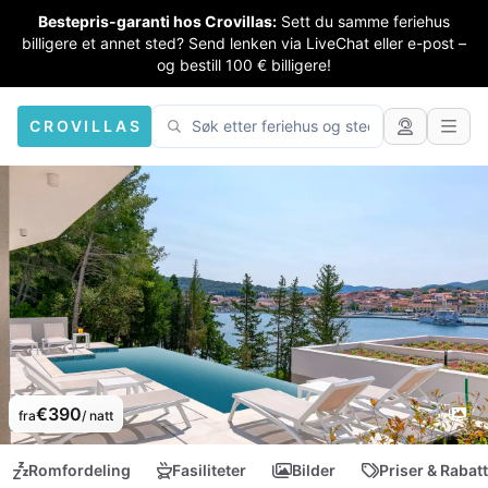
Bestepris-garanti hos Crovillas:
Sett du samme feriehus
billigere et annet sted? Send lenken via LiveChat eller e-post –
og bestill 100 € billigere!
CROVILLAS
€390
fra
/ natt
Romfordeling
Fasiliteter
Bilder
Priser & Rabat