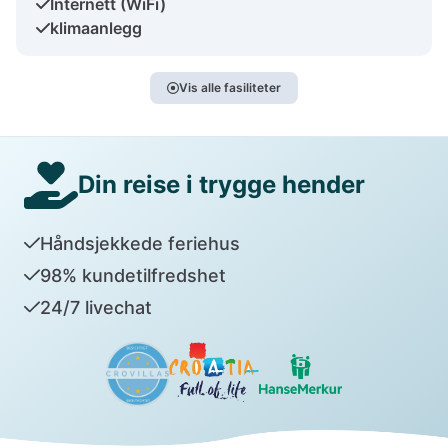
Internett (WiFi)
klimaanlegg
Vis alle fasiliteter
Din reise i trygge hender
Håndsjekkede feriehus
98% kundetilfredshet
24/7 livechat