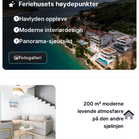
Feriehusets høydepunkter
Havlyden oppleve
Moderne interiørdesign
Panorama-sjøutsikt
Fotogalleri
200 m² moderne
levende atmosfære
på den andre
sjølinjen