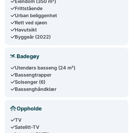
Eiendom (350 m²)
Frittstående
Urban beliggenhet
Rett ved sjøen
Havutsikt
Byggeår (2022)
Badegøy
Utendørs basseng (24 m²)
Bassengtrapper
Solsenger (6)
Bassenghåndklær
Oppholde
TV
Satelitt-TV