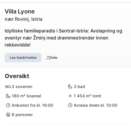
Villa Lyone
nær Rovinj, Istria
Idylliske familieparadis i Sentral-Istria: Avslapning og
eventyr nær Žminj med drømmestrender innen
rekkevidde!
Les beskrivelse
Dele
Oversikt
3 soverom
3 bad
180 m² boareal
1 454 m² tomt
Ankomst fra kl. 16:00
Avreise innen kl. 10:00
6 personer