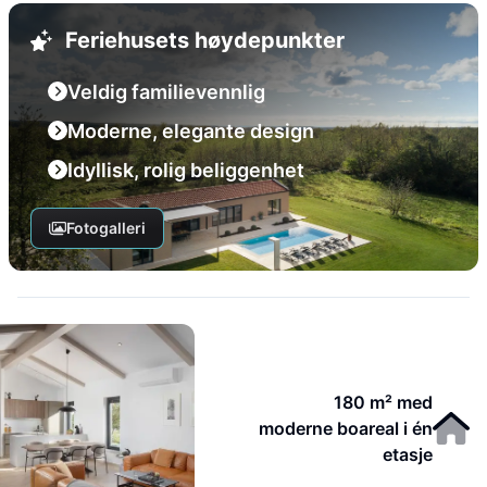
Feriehusets høydepunkter
Veldig familievennlig
Moderne, elegante design
Idyllisk, rolig beliggenhet
Fotogalleri
180 m² med
moderne boareal i én
etasje