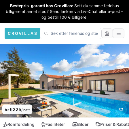
Bestepris-garanti hos Crovillas:
Sett du samme feriehus
billigere et annet sted? Send lenken via LiveChat eller e-post –
og bestill 100 € billigere!
CROVILLAS
€225
fra
/ natt
Romfordeling
Fasiliteter
Bilder
Priser & Rabat