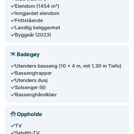
Eiendom (1454 m²)
Inngjerdet eiendom
Frittstående
Landlig beliggenhet
Byggeår (2023)
Badegøy
Utendørs basseng (10 x 4 m, mit 1,30 m Tiefe)
Bassengtrapper
Utendørs dusj
Solsenger (6)
Bassenghåndklær
Oppholde
TV
Satelitt-TV