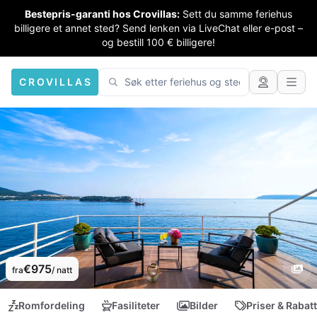
Bestepris-garanti hos Crovillas:
Sett du samme feriehus
billigere et annet sted? Send lenken via LiveChat eller e-post –
og bestill 100 € billigere!
CROVILLAS
€975
fra
/ natt
Romfordeling
Fasiliteter
Bilder
Priser & Rabat