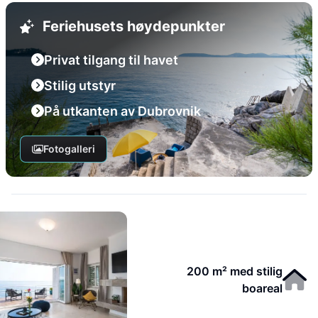
Feriehusets høydepunkter
Privat tilgang til havet
Stilig utstyr
På utkanten av Dubrovnik
Fotogalleri
200 m² med stilig
boareal