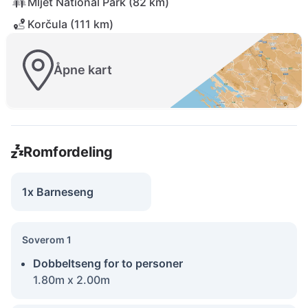
Mljet National Park (82 km)
Korčula (111 km)
Åpne kart
Romfordeling
1x Barneseng
Soverom 1
Dobbeltseng for to personer
1.80m x 2.00m