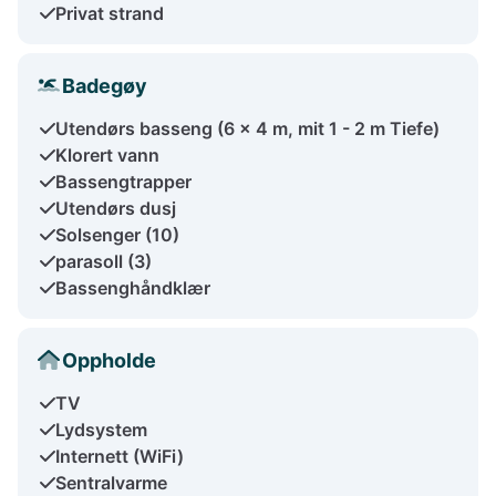
Privat strand
Badegøy
Utendørs basseng (6 x 4 m, mit 1 - 2 m Tiefe)
Klorert vann
Bassengtrapper
Utendørs dusj
Solsenger (10)
parasoll (3)
Bassenghåndklær
Oppholde
TV
Lydsystem
Internett (WiFi)
Sentralvarme