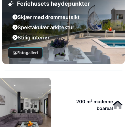
Feriehusets høydepunkter
Skjær med drømmeutsikt
Spektakulær arkitektur
Stilig interiør
Fotogalleri
200 m² moderne
boareal