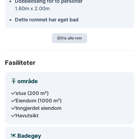
Dobbeltseng for to personer
1.60m x 2.00m
Dette rommet har eget bad
Vis alle rom
Fasiliteter
område
stue (200 m²)
Eiendom (1000 m²)
Inngjerdet eiendom
Havutsikt
Badegøy