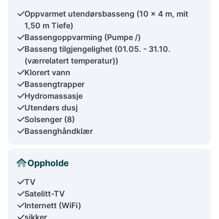
Oppvarmet utendørsbasseng (10 x 4 m, mit
1,50 m Tiefe)
Bassengoppvarming (Pumpe /)
Basseng tilgjengelighet (01.05. - 31.10.
(værrelatert temperatur))
Klorert vann
Bassengtrapper
Hydromassasje
Utendørs dusj
Solsenger (8)
Bassenghåndklær
Oppholde
TV
Satelitt-TV
Internett (WiFi)
sikker