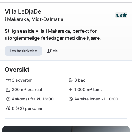
Villa LeDjaDe
4.8
i Makarska, Midt-Dalmatia
Stilig seaside villa i Makarska, perfekt for
uforglemmelige feriedager med dine kjære.
Les beskrivelse
Dele
Oversikt
3 soverom
3 bad
200 m² boareal
1 000 m² tomt
Ankomst fra kl. 16:00
Avreise innen kl. 10:00
6 (+2) personer