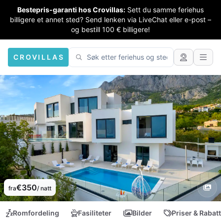
Bestepris-garanti hos Crovillas:
Sett du samme feriehus
billigere et annet sted? Send lenken via LiveChat eller e-post –
og bestill 100 € billigere!
CROVILLAS
€350
fra
/ natt
Romfordeling
Fasiliteter
Bilder
Priser & Rabat