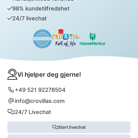
98% kundetilfredshet
24/7 livechat
Vi hjelper deg gjerne!
+49 521 92278504
info@crovillas.com
24/7 Livechat
Start livechat