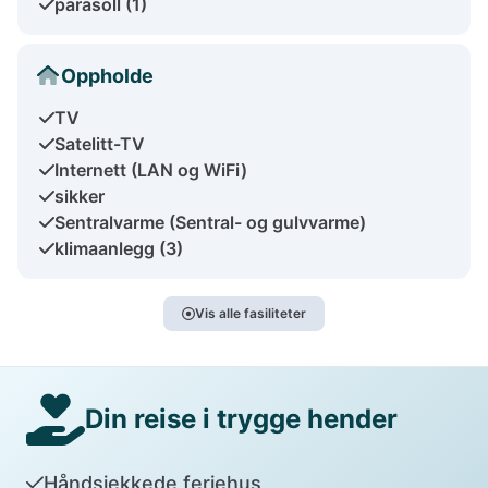
parasoll (1)
Oppholde
TV
Satelitt-TV
Internett (LAN og WiFi)
sikker
Sentralvarme (Sentral- og gulvvarme)
klimaanlegg (3)
Vis alle fasiliteter
Din reise i trygge hender
Håndsjekkede feriehus