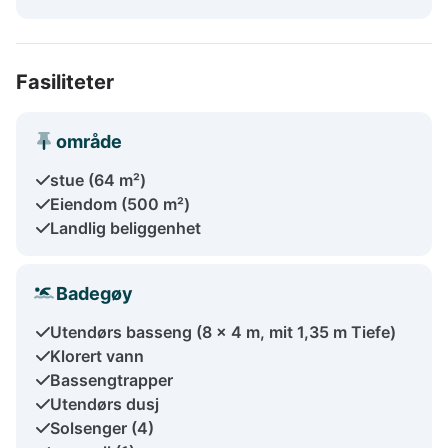
Fasiliteter
område
stue (64 m²)
Eiendom (500 m²)
Landlig beliggenhet
Badegøy
Utendørs basseng (8 x 4 m, mit 1,35 m Tiefe)
Klorert vann
Bassengtrapper
Utendørs dusj
Solsenger (4)