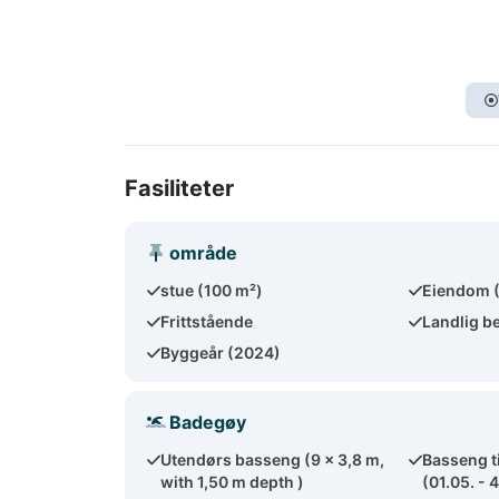
Fasiliteter
område
stue (100 m²)
Eiendom 
Frittstående
Landlig b
Byggeår (2024)
Badegøy
Utendørs basseng (9 x 3,8 m,
Basseng t
with 1,50 m depth )
(01.05. - 4