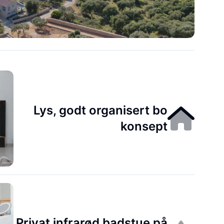
Lys, godt organisert bo
konsept
Privat infrarød badstue på