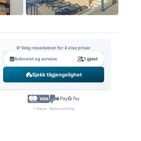
Velg reisedatoer for å vise priser
Ankomst og avreise
1 gjest
Sjekk tilgjengelighet
+ Klarna · Bankoverføring