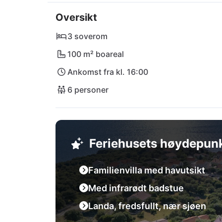
I umiddelbar nærhet venter restaurantene Tov
Oversikt
Utforsk de pittoreske strendene som Stone Bea
kjent for sin pulserende atmosfære og den 
3 soverom
100 m² boareal
Opplev Kroatias skjønnhet på nært hold - bes
Ankomst fra kl. 16:00
6 personer
Feriehusets høydepun
Familienvilla med havutsikt
Med infrarødt badstue
Landa, fredsfullt, nær sjøen