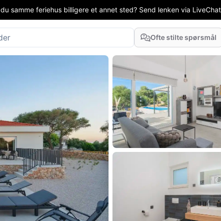
 du samme feriehus billigere et annet sted? Send lenken via LiveChat el
Ofte stilte spørsmål