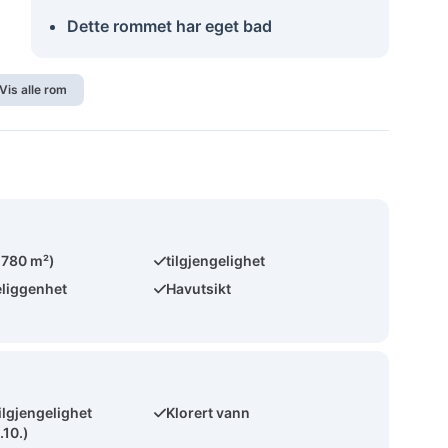
Dette rommet har eget bad
Vis alle rom
(780 m²)
tilgjengelighet
eliggenhet
Havutsikt
ilgjengelighet
Klorert vann
.10.)