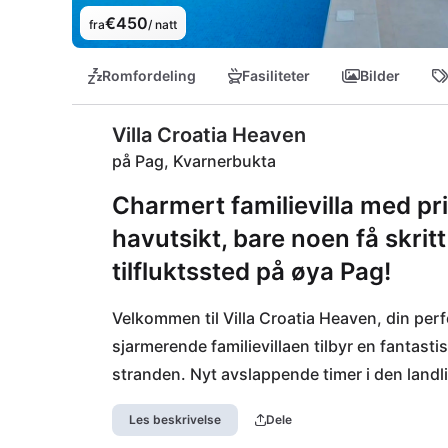
€450
fra
/ natt
Romfordeling
Fasiliteter
Bilder
Villa Croatia Heaven
på Pag, Kvarnerbukta
Charmert familievilla med pr
havutsikt, bare noen få skritt
tilfluktssted på øya Pag!
Velkommen til Villa Croatia Heaven, din perf
sjarmerende familievillaen tilbyr en fantasti
stranden. Nyt avslappende timer i den landlig
infrarøde badstue.

Les beskrivelse
Dele