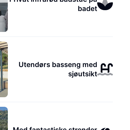
badet
Utendørs basseng med
sjøutsikt
Med fantastiske strender