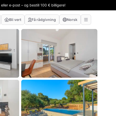
ler e-post – og bestill 100 € billigere!
Bli vert
Få rådgivning
Norsk