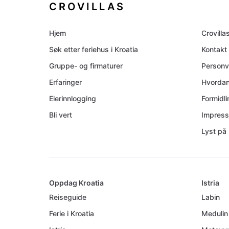
CROVILLAS
Hjem
Crovilla
Søk etter feriehus i Kroatia
Kontakt
Gruppe- og firmaturer
Personv
Erfaringer
Hvordan
Eierinnlogging
Formidl
Bli vert
Impres
Lyst på 
Oppdag Kroatia
Istria
Reiseguide
Labin
Ferie i Kroatia
Medulin