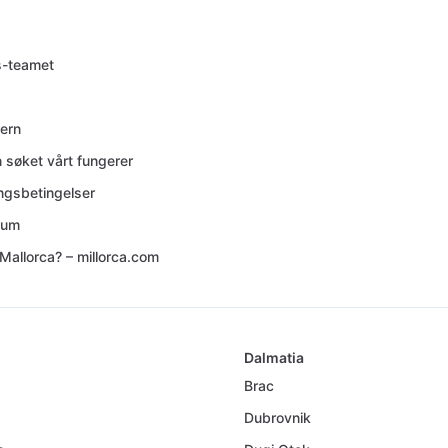
s-teamet
ern
 søket vårt fungerer
ingsbetingelser
sum
Mallorca? – millorca.com
Dalmatia
Brac
Dubrovnik