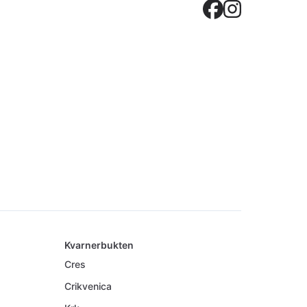
Crovilla
Crovil
Kvarnerbukten
Cres
Crikvenica