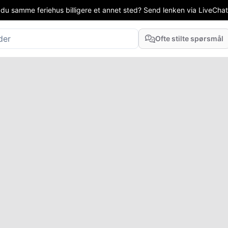
 du samme feriehus billigere et annet sted? Send lenken via LiveChat el
Ofte stilte spørsmål