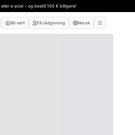
ler e-post – og bestill 100 € billigere!
Bli vert
Få rådgivning
Norsk