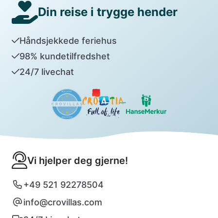
Din reise i trygge hender
Håndsjekkede feriehus
98% kundetilfredshet
24/7 livechat
Vi hjelper deg gjerne!
+49 521 92278504
info@crovillas.com