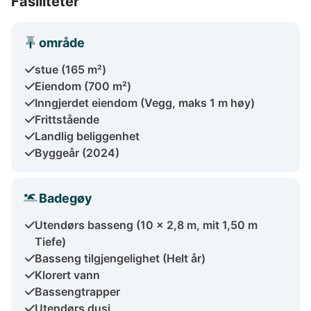
Fasiliteter
område
stue (165 m²)
Eiendom (700 m²)
Inngjerdet eiendom (Vegg, maks 1 m høy)
Frittstående
Landlig beliggenhet
Byggeår (2024)
Badegøy
Utendørs basseng (10 x 2,8 m, mit 1,50 m
Tiefe)
Basseng tilgjengelighet (Helt år)
Klorert vann
Bassengtrapper
Utendørs dusj