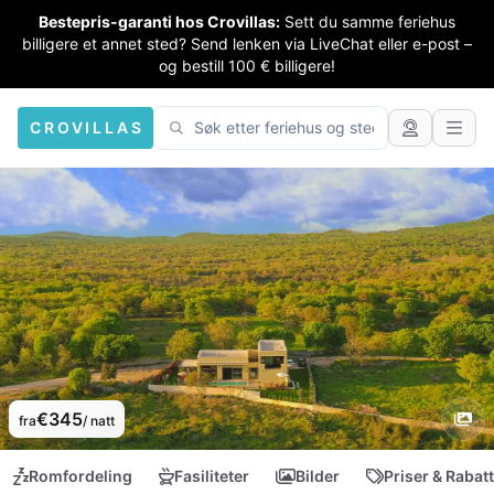
Bestepris-garanti hos Crovillas:
Sett du samme feriehus
billigere et annet sted? Send lenken via LiveChat eller e-post –
og bestill 100 € billigere!
CROVILLAS
€345
fra
/ natt
Romfordeling
Fasiliteter
Bilder
Priser & Rabat