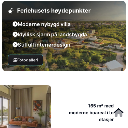
Feriehusets høydepunkter
Moderne nybygd villa
Idyllisk sjarm på landsbygda
Stilfull interiørdesign
Fotogalleri
165 m² med
moderne boareal i to
etasjer