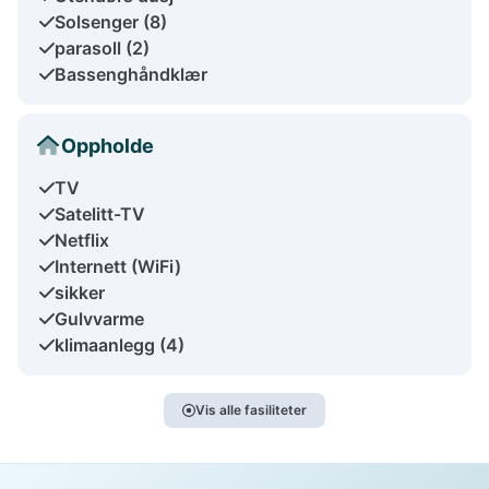
Solsenger (8)
parasoll (2)
Bassenghåndklær
Oppholde
TV
Satelitt-TV
Netflix
Internett (WiFi)
sikker
Gulvvarme
klimaanlegg (4)
Vis alle fasiliteter