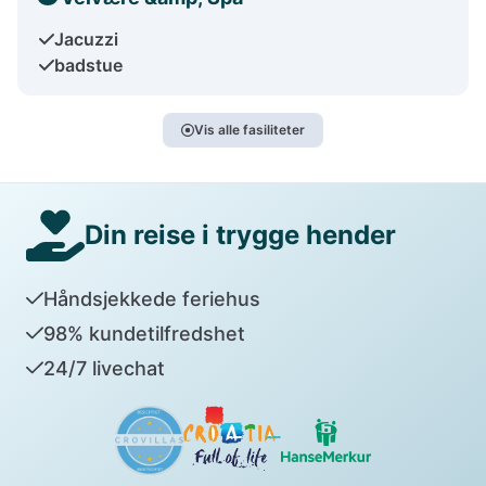
Jacuzzi
badstue
Vis alle fasiliteter
Din reise i trygge hender
Håndsjekkede feriehus
98% kundetilfredshet
24/7 livechat