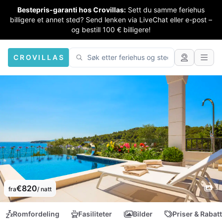
Bestepris-garanti hos Crovillas:
Sett du samme feriehus
billigere et annet sted? Send lenken via LiveChat eller e-post –
og bestill 100 € billigere!
CROVILLAS
€820
fra
/ natt
Romfordeling
Fasiliteter
Bilder
Priser & Rabat