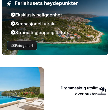
Feriehusets høydepunkter
Eksklusiv beliggenhet
Sensasjonell utsikt
Strand tilgjengelig til fots
Fotogalleri
Drømmeaktig utsikt
over bukten