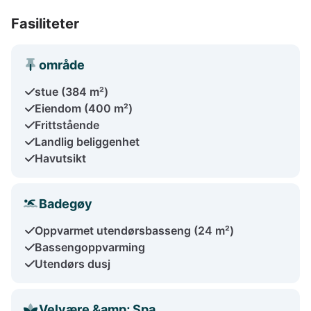
Fasiliteter
område
stue (384 m²)
Eiendom (400 m²)
Frittstående
Landlig beliggenhet
Havutsikt
Badegøy
Oppvarmet utendørsbasseng (24 m²)
Bassengoppvarming
Utendørs dusj
Velvære &amp; Spa