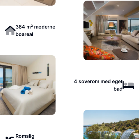
384 m² moderne
boareal
4 soverom med eget
bad
Romslig