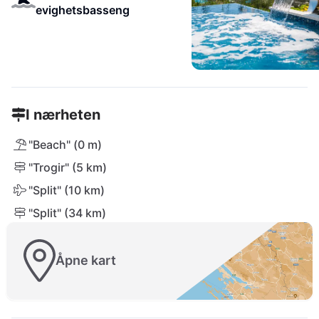
evighetsbasseng
I nærheten
"Beach" (0 m)
"Trogir" (5 km)
"Split" (10 km)
"Split" (34 km)
Åpne kart