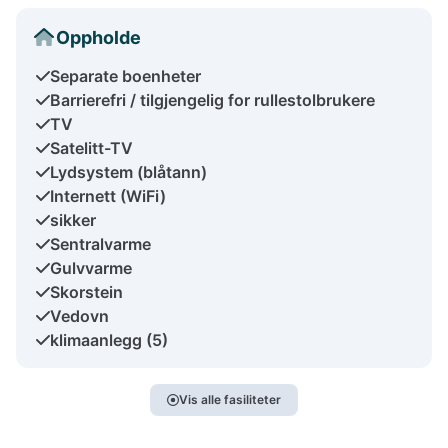
Oppholde
Separate boenheter
Barrierefri / tilgjengelig for rullestolbrukere
TV
Satelitt-TV
Lydsystem (blåtann)
Internett (WiFi)
sikker
Sentralvarme
Gulvvarme
Skorstein
Vedovn
klimaanlegg (5)
Vis alle fasiliteter