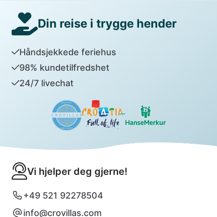
Din reise i trygge hender
Håndsjekkede feriehus
98% kundetilfredshet
24/7 livechat
Vi hjelper deg gjerne!
+49 521 92278504
info@crovillas.com