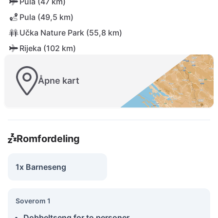
Pula (47 km)
Pula (49,5 km)
Učka Nature Park (55,8 km)
Rijeka (102 km)
Åpne kart
Romfordeling
1x Barneseng
Soverom 1
Dobbeltseng for to personer