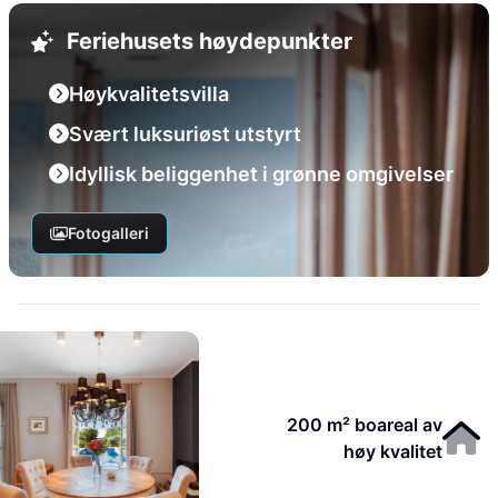
Feriehusets høydepunkter
Høykvalitetsvilla
Svært luksuriøst utstyrt
Idyllisk beliggenhet i grønne omgivelser
Fotogalleri
200 m² boareal av
høy kvalitet