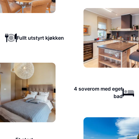
Fullt utstyrt kjøkken
4 soverom med eget
bad