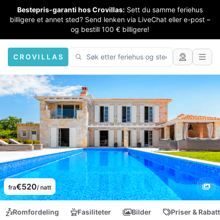
Bestepris-garanti hos Crovillas:
Sett du samme feriehus
billigere et annet sted? Send lenken via LiveChat eller e-post –
og bestill 100 € billigere!
CROVILLAS
€520
fra
/ natt
Romfordeling
Fasiliteter
Bilder
Priser & Rabat