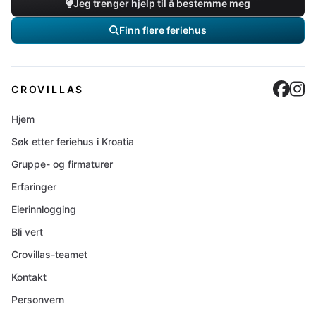
Jeg trenger hjelp til å bestemme meg
Finn flere feriehus
Cro
C
CROVILLAS
Hjem
Søk etter feriehus i Kroatia
Gruppe- og firmaturer
Erfaringer
Eierinnlogging
Bli vert
Crovillas-teamet
Kontakt
Personvern