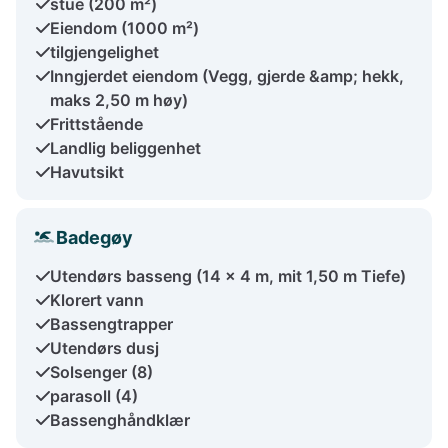
stue (200 m²)
Eiendom (1000 m²)
tilgjengelighet
Inngjerdet eiendom (Vegg, gjerde &amp; hekk,
maks 2,50 m høy)
Frittstående
Landlig beliggenhet
Havutsikt
Badegøy
Utendørs basseng (14 x 4 m, mit 1,50 m Tiefe)
Klorert vann
Bassengtrapper
Utendørs dusj
Solsenger (8)
parasoll (4)
Bassenghåndklær