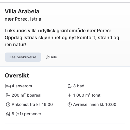
Villa Arabela
nær Porec, Istria
Luksuriøs villa i idyllisk grøntområde nær Poreč:
Oppdag Istrias skjønnhet og nyt komfort, strand og
ren natur!
Les beskrivelse
Dele
Oversikt
4 soverom
3 bad
200 m² boareal
1 000 m² tomt
Ankomst fra kl. 16:00
Avreise innen kl. 10:00
8 (+1) personer