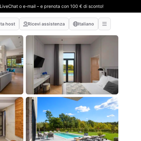
e LiveChat o e-mail – e prenota con 100 € di sconto!
ta host
Ricevi assistenza
Italiano