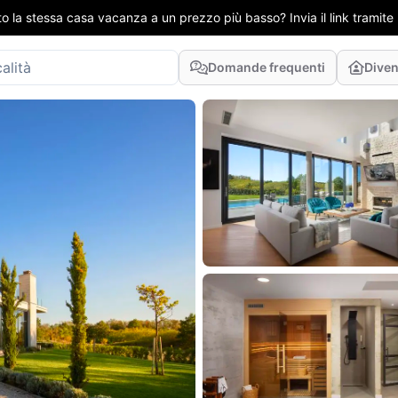
to la stessa casa vacanza a un prezzo più basso? Invia il link tramit
Domande frequenti
Diven