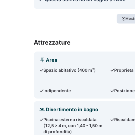
Mostr
Attrezzature
Area
Spazio abitativo (400 m²)
Proprietà
Indipendente
Posizione
Divertimento in bagno
Piscina esterna riscaldata
Riscaldam
(12,5 x 4 m, con 1,40 - 1,50 m
di profondità)