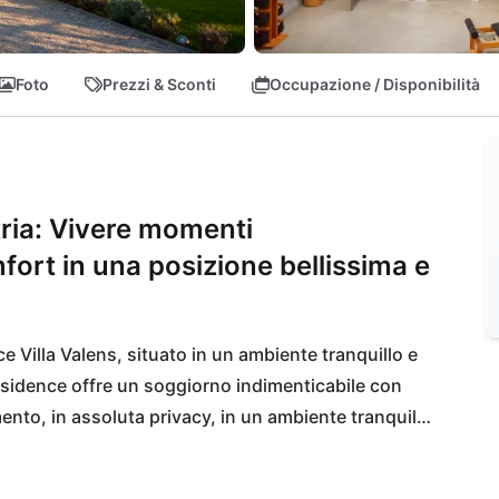
Foto
Prezzi & Sconti
Occupazione / Disponibilità
stria: Vivere momenti
mfort in una posizione bellissima e
 Villa Valens, situato in un ambiente tranquillo e 
 Residence offre un soggiorno indimenticabile con 
mento, in assoluta privacy, in un ambiente tranquillo 
i pittoresche città medievali come Rovigno, Pola e 
fici storici e negozi incantevoli.
