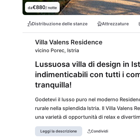
€880
da
/ notte
Distribuzione delle stanze
Attrezzature
Villa Valens Residence
vicino Porec, Istria
Lussuosa villa di design in I
indimenticabili con tutti i co
tranquilla!
Godetevi il lusso puro nel moderno Residence
rurale nella splendida Istria. Il Villa Valens
una varietà di opportunità di relax e diverti
e verdeggiante. La regione istriana è ricca d
Leggi la descrizione
Condividi
Montona, dove potrete esplorare stradine, edi