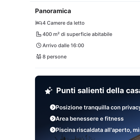
Panoramica
Scoprite anche il mondo stuzzicante della cuci
come il tartufo, il prosciutto, l'olio d'oliva di
4 Camere da letto
alla ricerca di relax, esperienze culturali o del
400 m² di superficie abitabile
hanno tutto ciò che il vostro cuore desidera
Arrivo dalle 16:00
8 persone
Punti salienti della ca
Posizione tranquilla con privac
Area benessere e fitness
Piscina riscaldata all'aperto, mi