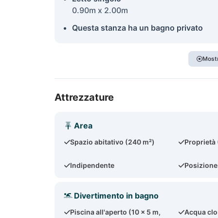
0.90m x 2.00m
Questa stanza ha un bagno privato
Mostr
Attrezzature
Area
Spazio abitativo (240 m²)
Proprietà
Indipendente
Posizione
Divertimento in bagno
Piscina all'aperto (10 x 5 m,
Acqua clo