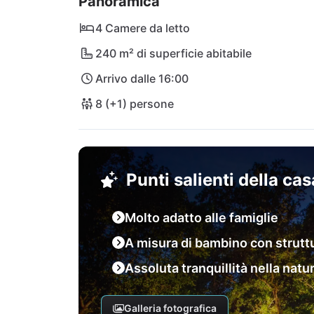
Panoramica
sabbia tra le dita dei piedi, la spiaggia di Ors
Ogni anima trova pace a Villa Kringa!
4 Camere da letto
240 m² di superficie abitabile
Arrivo dalle 16:00
8 (+1) persone
Punti salienti della ca
Molto adatto alle famiglie
A misura di bambino con struttu
Assoluta tranquillità nella natu
Galleria fotografica