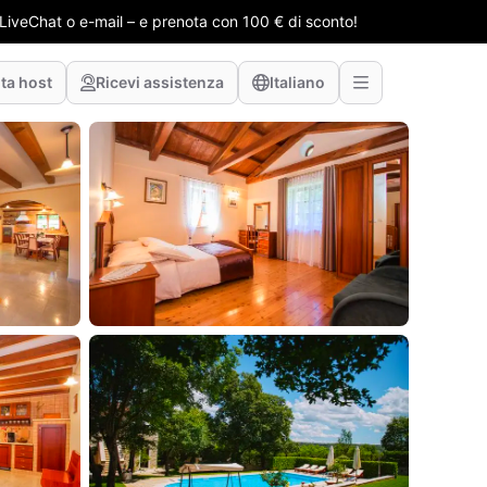
e LiveChat o e-mail – e prenota con 100 € di sconto!
ta host
Ricevi assistenza
Italiano