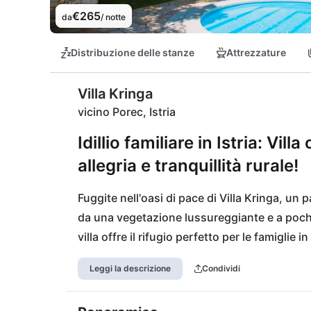
€265
da
/ notte
Distribuzione delle stanze
Attrezzature
Villa Kringa
vicino Porec, Istria
Idillio familiare in Istria: Vil
allegria e tranquillità rurale!
Fuggite nell'oasi di pace di Villa Kringa, un p
da una vegetazione lussureggiante e a pochi p
villa offre il rifugio perfetto per le famiglie 
entusiasti dell'ampia gamma di giochi, mentre 
Leggi la descrizione
Condividi
vita rurale. Il vicino ristorante Vijulin vi atte
Poreč e la pittoresca Rovinj, entrambe a bre