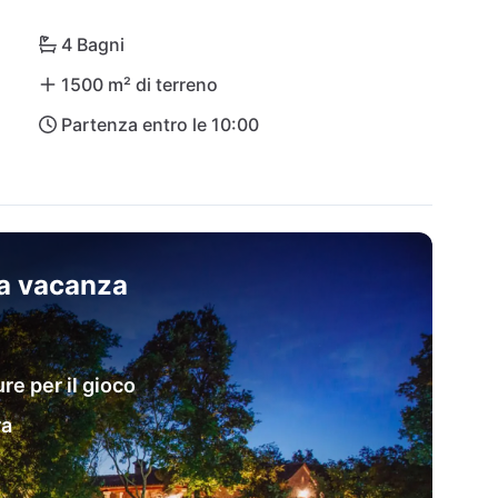
era vi invita a godere di tramonti indimenticabili. 
4 Bagni
1500 m² di terreno
Partenza entro le 10:00
sa vacanza
re per il gioco
ra