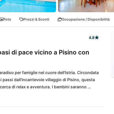
Foto
Prezzi & Sconti
Occupazione / Disponibilità
4.8
la oasi di pace vicino a Pisino con
aradiso per famiglie nel cuore dell'Istria. Circondata 
assi dall'incantevole villaggio di Pisino, questa 
in cerca di relax e avventura. I bambini saranno 
gli adulti potranno godersi la tranquillità della 
nde per delizie culinarie o per esplorare la storica 
ve distanza in auto. E quando è il momento della 